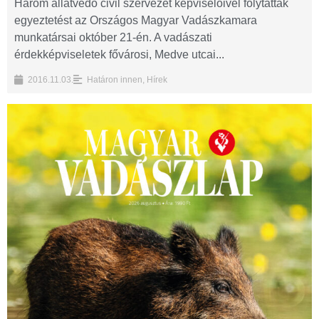
Három állatvédő civil szervezet képviselőivel folytattak
egyeztetést az Országos Magyar Vadászkamara
munkatársai október 21-én. A vadászati
érdekképviseletek fővárosi, Medve utcai...
2016.11.03.
Határon innen
,
Hírek