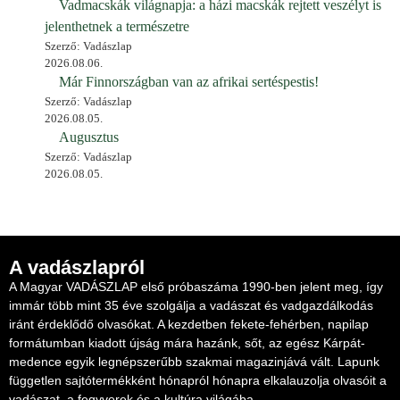
Vadmacskák világnapja: a házi macskák rejtett veszélyt is
jelenthetnek a természetre
Szerző: Vadászlap
2026.08.06.
Már Finnországban van az afrikai sertéspestis!
Szerző: Vadászlap
2026.08.05.
Augusztus
Szerző: Vadászlap
2026.08.05.
A vadászlapról
A Magyar VADÁSZLAP első próbaszáma 1990-ben jelent meg, így
immár több mint 35 éve szolgálja a vadászat és vadgazdálkodás
iránt érdeklődő olvasókat. A kezdetben fekete-fehérben, napilap
formátumban kiadott újság mára hazánk, sőt, az egész Kárpát-
medence egyik legnépszerűbb szakmai magazinjává vált. Lapunk
független sajtótermékként hónapról hónapra elkalauzolja olvasóit a
vadászat, a fegyverek és a kultúra világába.