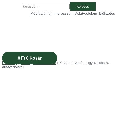
Ugrás
Keresés:
a
tartalomhoz
Médiaajánlat
Impresszum
Adatvédelem
Előfizetés
0
Ft
0
Kosár
Kezdőlap
/
Hírek
/
Határon innen
/ Közös nevező – egyeztetés az
állatvédőkkel