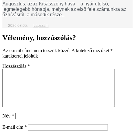
Augusztus, azaz Kisasszony hava – a nyár utolsó,
legmelegebb hónapja, melynek az első fele számunkra az
őzhívásról, a második része...
2026.08.05.
Lapszám
Vélemény, hozzászólás?
Az e-mail címet nem tesszük közzé.
A kötelező mezőket
*
karakterrel jelöltük
Hozzászólás
*
Név
*
E-mail cím
*