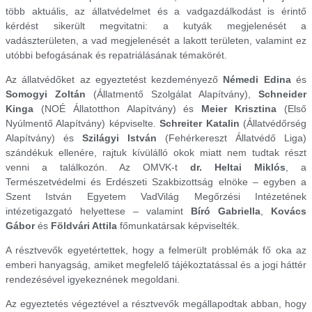
több aktuális, az állatvédelmet és a vadgazdálkodást is érintő
kérdést sikerült megvitatni: a kutyák megjelenését a
vadászterületen, a vad megjelenését a lakott területen, valamint ez
utóbbi befogásának és repatriálásának témakörét.
Az állatvédőket az egyeztetést kezdeményező
Némedi Edina
és
Somogyi Zoltán
(Állatmentő Szolgálat Alapítvány),
Schneider
Kinga
(NOÉ Állatotthon Alapítvány) és
Meier Krisztina
(Első
Nyúlmentő Alapítvány) képviselte.
Schreiter Katalin
(Állatvédőrség
Alapítvány) és
Szilágyi István
(Fehérkereszt Állatvédő Liga)
szándékuk ellenére, rajtuk kívülálló okok miatt nem tudtak részt
venni a találkozón. Az OMVK-t
dr. Heltai Miklós
, a
Természetvédelmi és Erdészeti Szakbizottság elnöke – egyben a
Szent István Egyetem VadVilág Megőrzési Intézetének
intézetigazgató helyettese – valamint
Bíró Gabriella
,
Kovács
Gábor
és
Földvári Attila
főmunkatársak képviselték.
A résztvevők egyetértettek, hogy a felmerült problémák fő oka az
emberi hanyagság, amiket megfelelő tájékoztatással és a jogi háttér
rendezésével igyekeznének megoldani.
Az egyeztetés végeztével a résztvevők megállapodtak abban, hogy