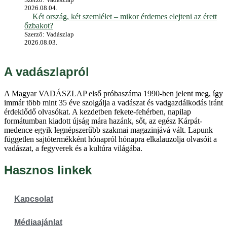
2026.08.04.
Két ország, két szemlélet – mikor érdemes elejteni az érett
őzbakot?
Szerző: Vadászlap
2026.08.03.
A vadászlapról
A Magyar VADÁSZLAP első próbaszáma 1990-ben jelent meg, így
immár több mint 35 éve szolgálja a vadászat és vadgazdálkodás iránt
érdeklődő olvasókat. A kezdetben fekete-fehérben, napilap
formátumban kiadott újság mára hazánk, sőt, az egész Kárpát-
medence egyik legnépszerűbb szakmai magazinjává vált. Lapunk
független sajtótermékként hónapról hónapra elkalauzolja olvasóit a
vadászat, a fegyverek és a kultúra világába.
Hasznos linkek
Kapcsolat
Médiaajánlat