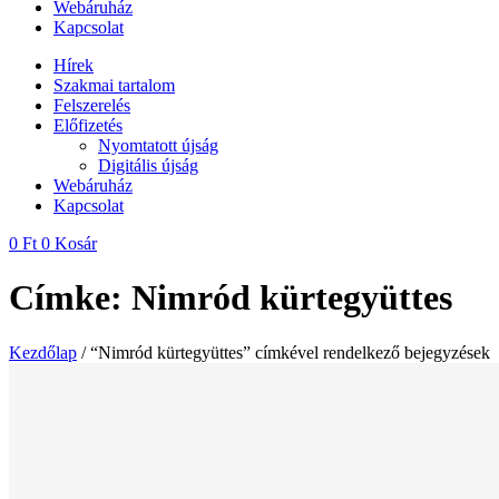
Webáruház
Kapcsolat
Hírek
Szakmai tartalom
Felszerelés
Előfizetés
Nyomtatott újság
Digitális újság
Webáruház
Kapcsolat
0
Ft
0
Kosár
Címke: Nimród kürtegyüttes
Kezdőlap
/ “Nimród kürtegyüttes” címkével rendelkező bejegyzések