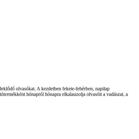
klődő olvasókat. A kezdetben fekete-fehérben, napilap
ótermékként hónapról hónapra elkalauzolja olvasóit a vadászat, a