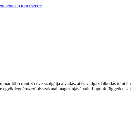
enthetnek a természetre
 több mint 35 éve szolgálja a vadászat és vadgazdálkodás iránt érde
 egyik legnépszerűbb szakmai magazinjává vált. Lapunk független sajt