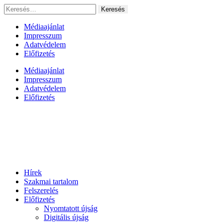
Ugrás
Keresés:
a
tartalomhoz
Médiaajánlat
Impresszum
Adatvédelem
Előfizetés
Médiaajánlat
Impresszum
Adatvédelem
Előfizetés
Hírek
Szakmai tartalom
Felszerelés
Előfizetés
Nyomtatott újság
Digitális újság