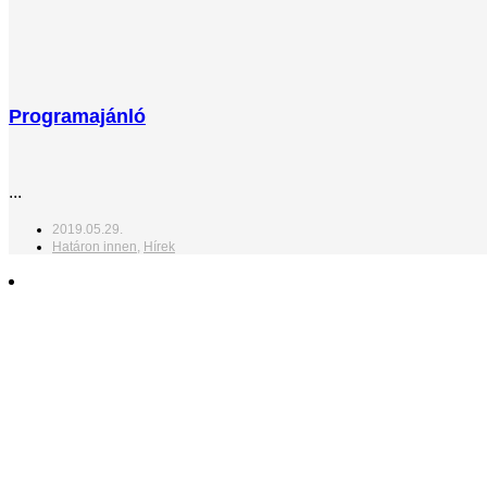
Programajánló
...
2019.05.29.
Határon innen
,
Hírek