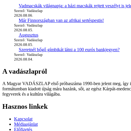
Vadmacskák világnapja: a házi macskák rejtett veszélyt is jel
Szerző: Vadászlap
2026.08.06.
Már Finnországban van az afrikai sertéspestis!
Szerző: Vadászlap
2026.08.05.
Augusztus
Szerző: Vadászlap
2026.08.05.
Szeretnél bőgő gímbikát látni a 100 eurós bankjegyen?
Szerző: Vadászlap
2026.08.04.
A vadászlapról
A Magyar VADÁSZLAP első próbaszáma 1990-ben jelent meg, így immár
formátumban kiadott újság mára hazánk, sőt, az egész Kárpát-medence
fegyverek és a kultúra világába.
Hasznos linkek
Kapcsolat
Médiaajánlat
Előfizetés