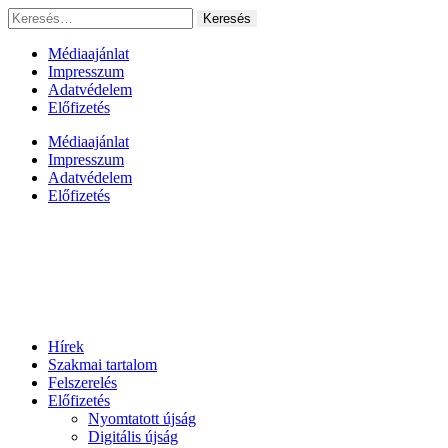
Ugrás
Keresés:
a
tartalomhoz
Médiaajánlat
Impresszum
Adatvédelem
Előfizetés
Médiaajánlat
Impresszum
Adatvédelem
Előfizetés
Hírek
Szakmai tartalom
Felszerelés
Előfizetés
Nyomtatott újság
Digitális újság