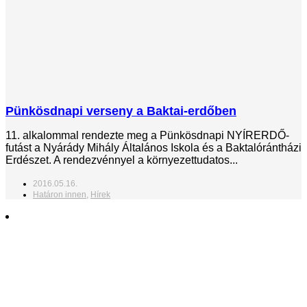
Pünkösdnapi verseny a Baktai-erdőben
11. alkalommal rendezte meg a Pünkösdnapi NYÍRERDŐ-
futást a Nyárády Mihály Általános Iskola és a Baktalórántházi
Erdészet. A rendezvénnyel a környezettudatos...
2016.05.16.
Határon innen
,
Hírek