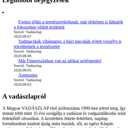
Fontos újítás a természetjáróknak: már térképen is láthatók
a fokozottan védett területek
Szerző: Vadászlap
2026.08.07.
Vadmacskák világnapja: a házi macskák rejtett veszélyt is
jelenthetnek a természetre
Szerző: Vadászlap
2026.08.06.
Már Finnországban van az afrikai sertéspestis!
Szerző: Vadászlap
2026.08.05.
Augusztus
Szerző: Vadászlap
2026.08.05.
A vadászlapról
A Magyar VADÁSZLAP első próbaszáma 1990-ben jelent meg, így
immár több mint 35 éve szolgálja a vadászat és vadgazdálkodás iránt
érdeklődő olvasókat. A kezdetben fekete-fehérben, napilap
formátumban kiadott újság mára hazánk, sőt, az egész Kárpát-