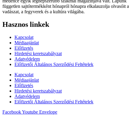
medence egyik legnépszerűbb szakmai magazinjává vált. Lapunk
független sajtótermékként hónapról hónapra elkalauzolja olvasóit a
vadászat, a fegyverek és a kultúra világába.
Hasznos linkek
Kapcsolat
Médiaajánlat
Előfizetés
Hirdetési keretszabályzat
Adatvédelem
Előfizetői Általános Szerződési Feltételek
Kapcsolat
Médiaajánlat
Előfizetés
Hirdetési keretszabályzat
Adatvédelem
Előfizetői Általános Szerződési Feltételek
Facebook
Youtube
Envelope