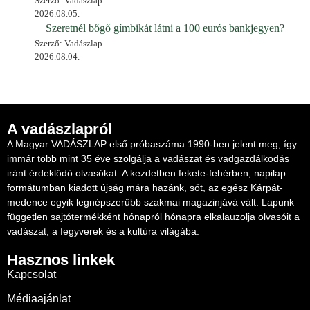
Szerző: Vadászlap
2026.08.05.
Szeretnél bőgő gímbikát látni a 100 eurós bankjegyen?
Szerző: Vadászlap
2026.08.04.
A vadászlapról
A Magyar VADÁSZLAP első próbaszáma 1990-ben jelent meg, így
immár több mint 35 éve szolgálja a vadászat és vadgazdálkodás
iránt érdeklődő olvasókat. A kezdetben fekete-fehérben, napilap
formátumban kiadott újság mára hazánk, sőt, az egész Kárpát-
medence egyik legnépszerűbb szakmai magazinjává vált. Lapunk
független sajtótermékként hónapról hónapra elkalauzolja olvasóit a
vadászat, a fegyverek és a kultúra világába.
Hasznos linkek
Kapcsolat
Médiaajánlat