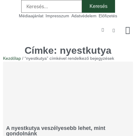
Médiaajánlat
Impresszum
Adatvédelem
Előfizetés
Szakmai
Címke: nyestkutya
Kezdőlap
/ “nyestkutya” címkével rendelkező bejegyzések
A nyestkutya veszélyesebb lehet, mint
gondolnánk