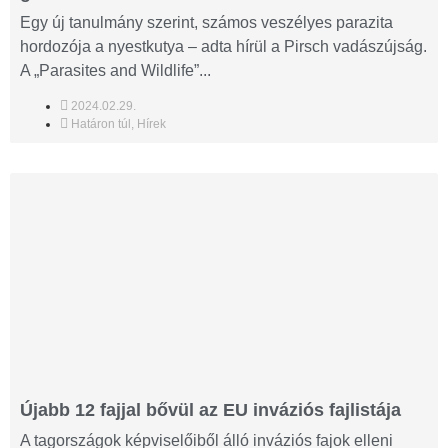
Egy új tanulmány szerint, számos veszélyes parazita
hordozója a nyestkutya – adta hírül a Pirsch vadászújság.
A „Parasites and Wildlife”...
2024.02.29.
Határon túl
,
Hírek
Újabb 12 fajjal bővül az EU inváziós fajlistája
A tagországok képviselőiből álló inváziós fajok elleni