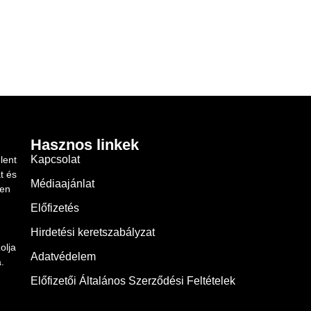
Hasznos linkek
Kapcsolat
lent
t és
Médiaajánlat
ben
Előfizetés
Hirdetési keretszabályzat
olja
Adatvédelem
.
Előfizetői Általános Szerződési Feltételek