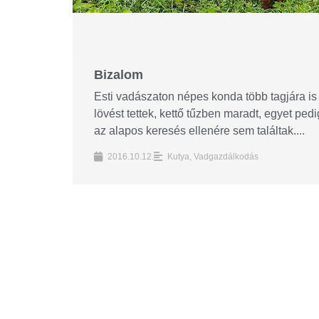
Bizalom
Esti vadászaton népes konda több tagjára is
lövést tettek, kettő tűzben maradt, egyet pedi
az alapos keresés ellenére sem találtak....
2016.10.12.
Kutya
,
Vadgazdálkodás