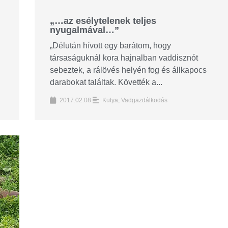
„…az esélytelenek teljes
nyugalmával…”
„Délután hívott egy barátom, hogy
társaságuknál kora hajnalban vaddisznót
sebeztek, a rálövés helyén fog és állkapocs
darabokat találtak. Követték a...
2017.02.08.
Kutya
,
Vadgazdálkodás