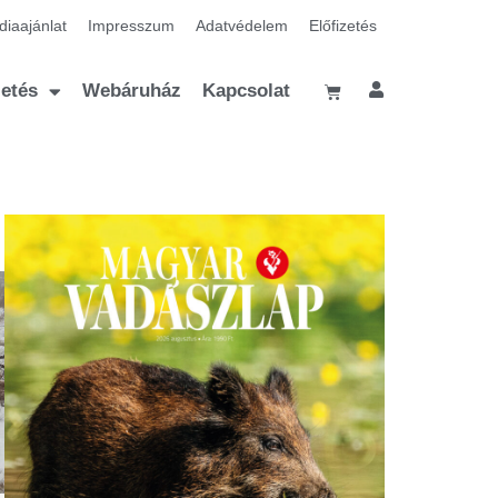
iaajánlat
Impresszum
Adatvédelem
Előfizetés
zetés
Webáruház
Kapcsolat