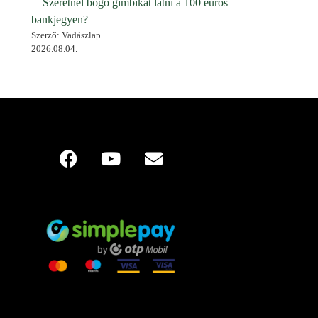
Szeretnél bőgő gímbikát látni a 100 eurós
bankjegyen?
Szerző: Vadászlap
2026.08.04.