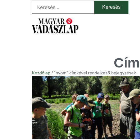
Cím
Kezdőlap
/ “nyom” címkével rendelkező bejegyzések