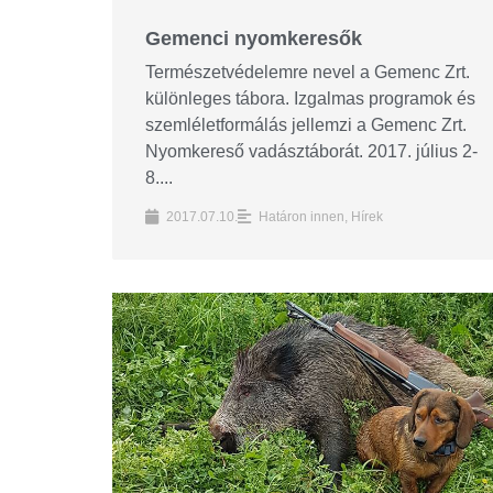
Gemenci nyomkeresők
Természetvédelemre nevel a Gemenc Zrt.
különleges tábora. Izgalmas programok és
szemléletformálás jellemzi a Gemenc Zrt.
Nyomkereső vadásztáborát. 2017. július 2-
8....
2017.07.10.
Határon innen
,
Hírek