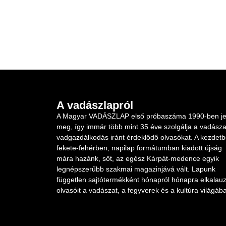
A vadászlapról
A Magyar VADÁSZLAP első próbaszáma 1990-ben je
meg, így immár több mint 35 éve szolgálja a vadásza
vadgazdálkodás iránt érdeklődő olvasókat. A kezdet
fekete-fehérben, napilap formátumban kiadott újság
mára hazánk, sőt, az egész Kárpát-medence egyik
legnépszerűbb szakmai magazinjává vált. Lapunk
független sajtótermékként hónapról hónapra elkalauz
olvasóit a vadászat, a fegyverek és a kultúra világába