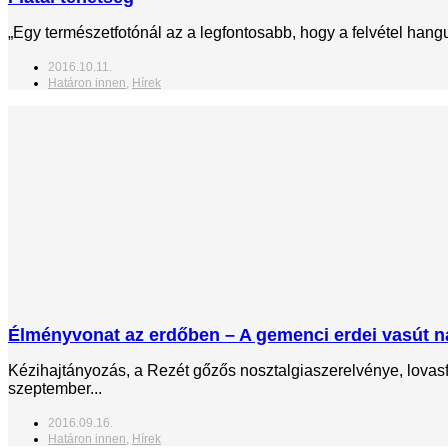
„Egy természetfotónál az a legfontosabb, hogy a felvétel hang
2016.10.11.
Határon innen
,
Hírek
Élményvonat az erdőben – A gemenci erdei vasút n
Kézihajtányozás, a Rezét gőzős nosztalgiaszerelvénye, lovasfo
szeptember...
2016.09.16.
Határon innen
,
Hírek