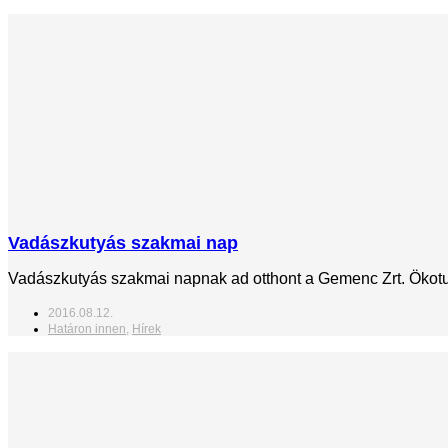
Vadászkutyás szakmai nap
Vadászkutyás szakmai napnak ad otthont a Gemenc Zrt. Ökotur
2016.08.12.
Határon innen
,
Hírek