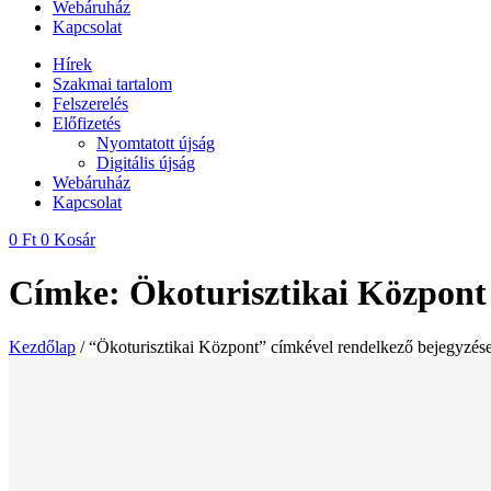
Webáruház
Kapcsolat
Hírek
Szakmai tartalom
Felszerelés
Előfizetés
Nyomtatott újság
Digitális újság
Webáruház
Kapcsolat
0
Ft
0
Kosár
Címke: Ökoturisztikai Központ
Kezdőlap
/ “Ökoturisztikai Központ” címkével rendelkező bejegyzés