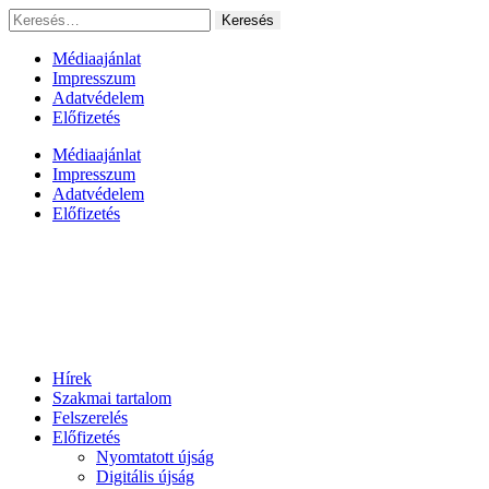
Ugrás
Keresés:
a
tartalomhoz
Médiaajánlat
Impresszum
Adatvédelem
Előfizetés
Médiaajánlat
Impresszum
Adatvédelem
Előfizetés
Hírek
Szakmai tartalom
Felszerelés
Előfizetés
Nyomtatott újság
Digitális újság