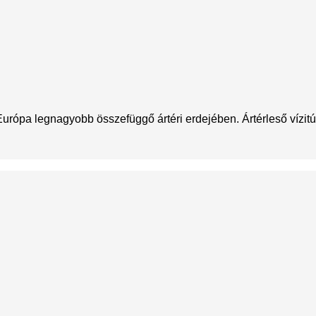
 Európa legnagyobb összefüggő ártéri erdejében. Ártérleső vízit