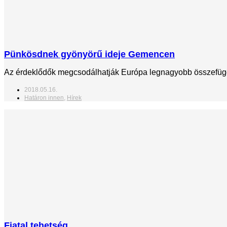
Pünkösdnek gyönyörű ideje Gemencen
Az érdeklődők megcsodálhatják Európa legnagyobb összefüggő 
2018.05.16.
Határon innen
,
Hírek
Fiatal tehetség