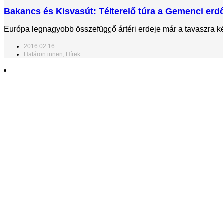
Bakancs és Kisvasút: Télterelő túra a Gemenci er
Európa legnagyobb összefüggő ártéri erdeje már a tavaszra kés
2016.02.16.
Határon innen
,
Hírek