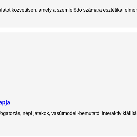
ulatot közvetítsen, amely a szemlélődő számára esztétikai élmén
apja
gatozás, népi játékok, vasútmodell-bemutató, interaktív kiállí