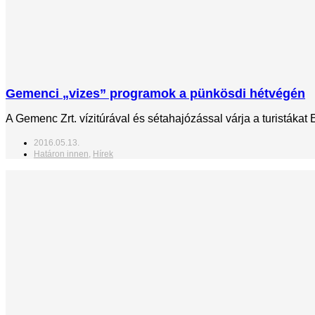
Gemenci „vizes” programok a pünkösdi hétvégén
A Gemenc Zrt. vízitúrával és sétahajózással várja a turistákat
2016.05.13.
Határon innen
,
Hírek