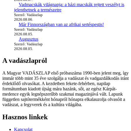
Vadmacskák világnapja: a házi macskák rejtett veszélyt is
jelenthetnek a természetre
Szerző: Vadászlap
2026.08.06.
Már Finnországban van az afrikai sertéspestis!
Szerző: Vadászlap
2026.08.05.
Augusztus
Szerző: Vadászlap
2026.08.05.
A vadászlapról
A Magyar VADÁSZLAP első próbaszáma 1990-ben jelent meg, így
immár több mint 35 éve szolgálja a vadászat és vadgazdálkodás iránt
érdeklődő olvasókat. A kezdetben fekete-fehérben, napilap
formátumban kiadott újság mára hazánk, sőt, az egész Kárpát-
medence egyik legnépszerűbb szakmai magazinjává vált. Lapunk
független sajtótermékként hónapról hónapra elkalauzolja olvasóit a
vadászat, a fegyverek és a kultúra világába.
Hasznos linkek
Kapcsolat