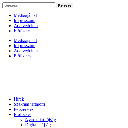
Ugrás
Keresés:
a
tartalomhoz
Médiaajánlat
Impresszum
Adatvédelem
Előfizetés
Médiaajánlat
Impresszum
Adatvédelem
Előfizetés
Hírek
Szakmai tartalom
Felszerelés
Előfizetés
Nyomtatott újság
Digitális újság