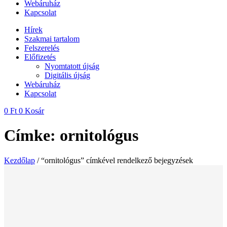
Webáruház
Kapcsolat
Hírek
Szakmai tartalom
Felszerelés
Előfizetés
Nyomtatott újság
Digitális újság
Webáruház
Kapcsolat
0
Ft
0
Kosár
Címke: ornitológus
Kezdőlap
/ “ornitológus” címkével rendelkező bejegyzések