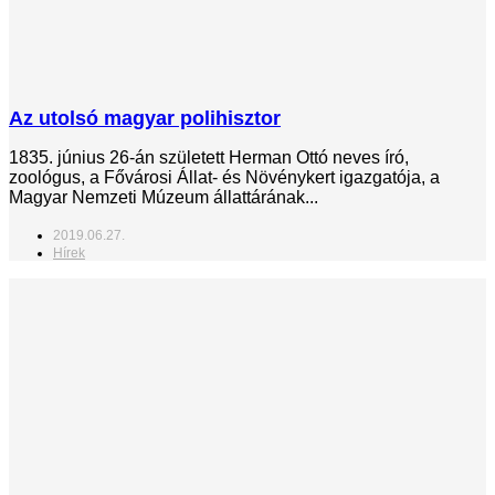
Az utolsó magyar polihisztor
1835. június 26-án született Herman Ottó neves író,
zoológus, a Fővárosi Állat- és Növénykert igazgatója, a
Magyar Nemzeti Múzeum állattárának...
2019.06.27.
Hírek