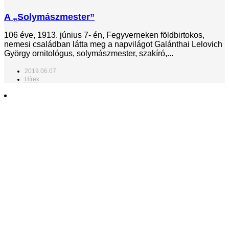
A „Solymászmester”
106 éve, 1913. június 7- én, Fegyverneken földbirtokos,
nemesi családban látta meg a napvilágot Galánthai Lelovich
György ornitológus, solymászmester, szakíró,...
2019.06.07.
Hírek