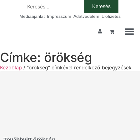
Médiaajánlat
Impresszum
Adatvédelem
Előfizetés
Címke: örökség
Kezdőlap
/ “örökség” címkével rendelkező bejegyzések
Továbbvitt örökség