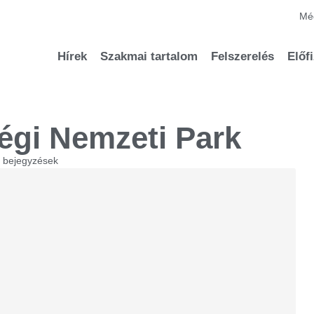
Méd
Hírek
Szakmai tartalom
Felszerelés
Előf
égi Nemzeti Park
ő bejegyzések