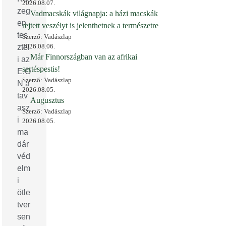
2026.08.07.
zeg
Vadmacskák világnapja: a házi macskák
en
rejtett veszélyt is jelenthetnek a természetre
tes
Szerző: Vadászlap
2026.08.06.
ztel
Már Finnországban van az afrikai
i az
sertéspestis!
E.O
Szerző: Vadászlap
N a
2026.08.05.
tav
Augusztus
asz
Szerző: Vadászlap
i
2026.08.05.
ma
dár
véd
elm
i
ötle
tver
sen