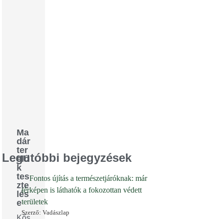
Ma
dár
ter
Legutóbbi bejegyzések
elő
k
tes
Fontos újítás a természetjáróknak: már
zte
térképen is láthatók a fokozottan védett
lés
területek
e
Szerző: Vadászlap
Kős