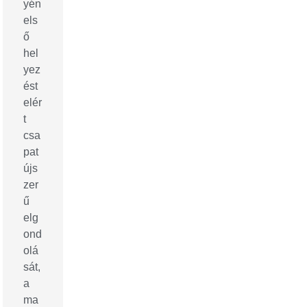
yén
els
ő
hel
yez
ést
elér
t
csa
pat
újs
zer
ű
elg
ond
olá
sát,
a
ma