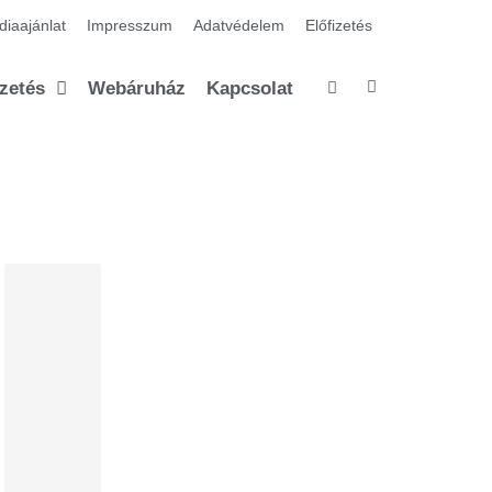
iaajánlat
Impresszum
Adatvédelem
Előfizetés
izetés
Webáruház
Kapcsolat