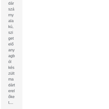
dár
szá
rny
ala
kú,
szi
get
elő
any
agb
ól
kés
zült
ma
dárt
erel
őke
t....