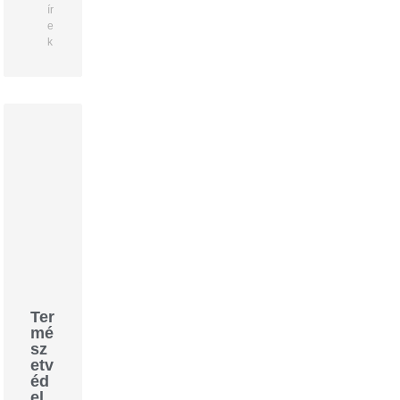
ír
e
k
Ter
mé
sz
etv
éd
el