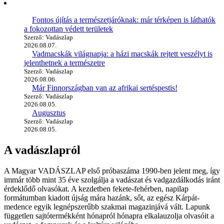
Fontos újítás a természetjáróknak: már térképen is láthatók
a fokozottan védett területek
Szerző: Vadászlap
2026.08.07.
Vadmacskák világnapja: a házi macskák rejtett veszélyt is
jelenthetnek a természetre
Szerző: Vadászlap
2026.08.06.
Már Finnországban van az afrikai sertéspestis!
Szerző: Vadászlap
2026.08.05.
Augusztus
Szerző: Vadászlap
2026.08.05.
A vadászlapról
A Magyar VADÁSZLAP első próbaszáma 1990-ben jelent meg, így
immár több mint 35 éve szolgálja a vadászat és vadgazdálkodás iránt
érdeklődő olvasókat. A kezdetben fekete-fehérben, napilap
formátumban kiadott újság mára hazánk, sőt, az egész Kárpát-
medence egyik legnépszerűbb szakmai magazinjává vált. Lapunk
független sajtótermékként hónapról hónapra elkalauzolja olvasóit a