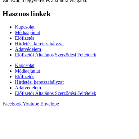
vadászat, a fegyverek és a kultúra világába.
Hasznos linkek
Kapcsolat
Médiaajánlat
Előfizetés
Hirdetési keretszabályzat
Adatvédelem
Előfizetői Általános Szerződési Feltételek
Kapcsolat
Médiaajánlat
Előfizetés
Hirdetési keretszabályzat
Adatvédelem
Előfizetői Általános Szerződési Feltételek
Facebook
Youtube
Envelope