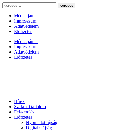
Ugrás
Keresés:
a
tartalomhoz
Médiaajánlat
Impresszum
Adatvédelem
Előfizetés
Médiaajánlat
Impresszum
Adatvédelem
Előfizetés
Hírek
Szakmai tartalom
Felszerelés
Előfizetés
Nyomtatott újság
Digitális újság