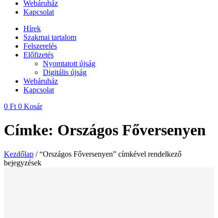
Webáruház
Kapcsolat
Hírek
Szakmai tartalom
Felszerelés
Előfizetés
Nyomtatott újság
Digitális újság
Webáruház
Kapcsolat
0
Ft
0
Kosár
Címke: Országos Főversenyen
Kezdőlap
/ “Országos Főversenyen” címkével rendelkező
bejegyzések