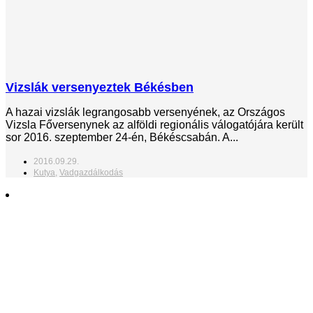
Vizslák versenyeztek Békésben
A hazai vizslák legrangosabb versenyének, az Országos
Vizsla Főversenynek az alföldi regionális válogatójára került
sor 2016. szeptember 24-én, Békéscsabán. A...
2016.09.29.
Kutya
,
Vadgazdálkodás