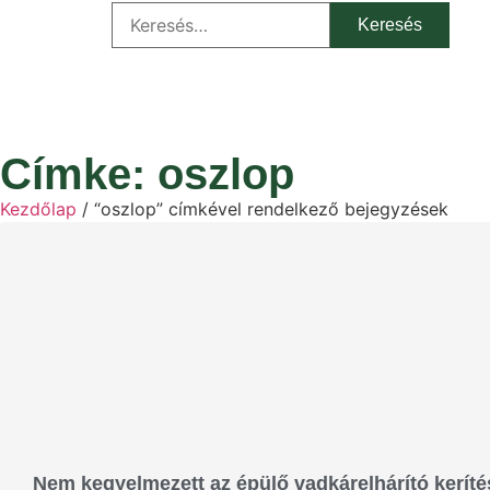
Címke: oszlop
Kezdőlap
/ “oszlop” címkével rendelkező bejegyzések
Nem kegyelmezett az épülő vadkárelhárító kerít