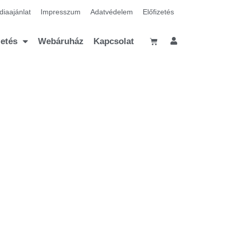
iaajánlat
Impresszum
Adatvédelem
Előfizetés
zetés
Webáruház
Kapcsolat