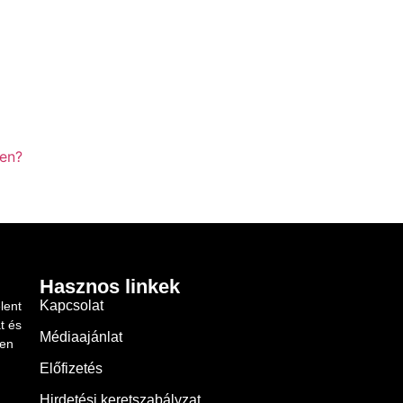
yen?
Hasznos linkek
Kapcsolat
lent
t és
Médiaajánlat
ben
Előfizetés
Hirdetési keretszabályzat