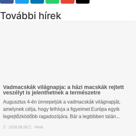
További hírek
Vadmacskák világnapja: a házi macskák rejtett
veszélyt is jelenthetnek a természetre
Augusztus 4-én ünnepeljük a vadmacskák világnapját,
amelynek célja, hogy felhívja a figyelmet Európa egyik
legrejtőzködőbb ragadozójára. Bár a legtöbben talán...
2026.08.06.
Hírek