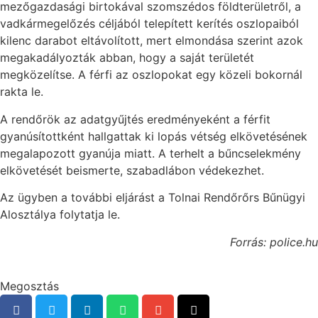
mezőgazdasági birtokával szomszédos földterületről, a
vadkármegelőzés céljából telepített kerítés oszlopaiból
kilenc darabot eltávolított, mert elmondása szerint azok
megakadályozták abban, hogy a saját területét
megközelítse. A férfi az oszlopokat egy közeli bokornál
rakta le.
A rendőrök az adatgyűjtés eredményeként a férfit
gyanúsítottként hallgattak ki lopás vétség elkövetésének
megalapozott gyanúja miatt. A terhelt a bűncselekmény
elkövetését beismerte, szabadlábon védekezhet.
Az ügyben a további eljárást a Tolnai Rendőrőrs Bűnügyi
Alosztálya folytatja le.
Forrás: police.hu
Megosztás