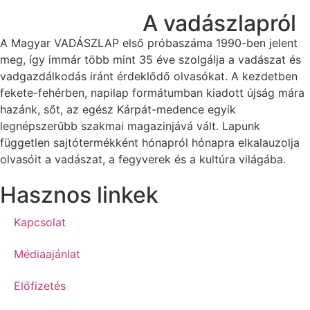
A vadászlapról
A Magyar VADÁSZLAP első próbaszáma 1990-ben jelent
meg, így immár több mint 35 éve szolgálja a vadászat és
vadgazdálkodás iránt érdeklődő olvasókat. A kezdetben
fekete-fehérben, napilap formátumban kiadott újság mára
hazánk, sőt, az egész Kárpát-medence egyik
legnépszerűbb szakmai magazinjává vált. Lapunk
független sajtótermékként hónapról hónapra elkalauzolja
olvasóit a vadászat, a fegyverek és a kultúra világába.
Hasznos linkek
Kapcsolat
Médiaajánlat
Előfizetés