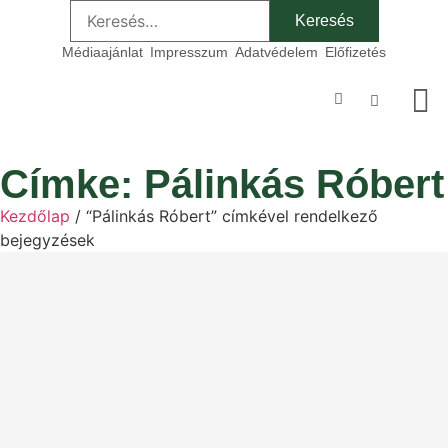
Médiaajánlat
Impresszum
Adatvédelem
Előfizetés
Szakmai
Címke: Pálinkás Róbert
Kezdőlap
/ “Pálinkás Róbert” címkével rendelkező
bejegyzések