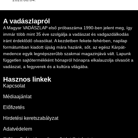
A vadászlapról
A Magyar VADÁSZLAP első próbaszáma 1990-ben jelent meg, így
immár több mint 35 éve szolgálja a vadászat és vadgazdálkodás
iránt érdeklődő olvasókat. A kezdetben fekete-fehérben, napilap
formátumban kiadott újság mára hazánk, sőt, az egész Kárpát-
medence egyik legnépszerűbb szakmai magazinjává vált. Lapunk
független sajtótermékként hónapról hónapra elkalauzolja olvasóit a
vadászat, a fegyverek és a kultúra világába.
Hasznos linkek
Kapcsolat
Médiaajánlat
Előfizetés
Hirdetési keretszabályzat
Adatvédelem