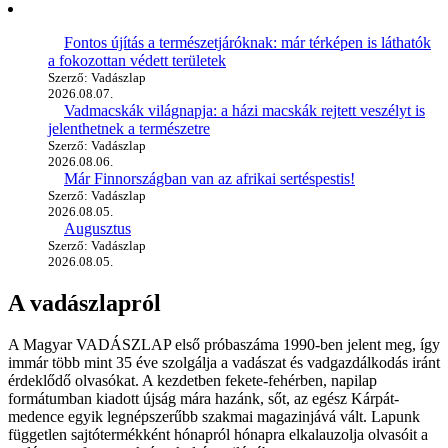
Fontos újítás a természetjáróknak: már térképen is láthatók
a fokozottan védett területek
Szerző: Vadászlap
2026.08.07.
Vadmacskák világnapja: a házi macskák rejtett veszélyt is
jelenthetnek a természetre
Szerző: Vadászlap
2026.08.06.
Már Finnországban van az afrikai sertéspestis!
Szerző: Vadászlap
2026.08.05.
Augusztus
Szerző: Vadászlap
2026.08.05.
A vadászlapról
A Magyar VADÁSZLAP első próbaszáma 1990-ben jelent meg, így
immár több mint 35 éve szolgálja a vadászat és vadgazdálkodás iránt
érdeklődő olvasókat. A kezdetben fekete-fehérben, napilap
formátumban kiadott újság mára hazánk, sőt, az egész Kárpát-
medence egyik legnépszerűbb szakmai magazinjává vált. Lapunk
független sajtótermékként hónapról hónapra elkalauzolja olvasóit a