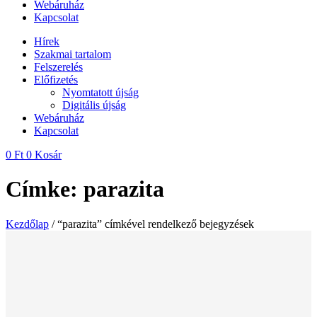
Webáruház
Kapcsolat
Hírek
Szakmai tartalom
Felszerelés
Előfizetés
Nyomtatott újság
Digitális újság
Webáruház
Kapcsolat
0
Ft
0
Kosár
Címke: parazita
Kezdőlap
/ “parazita” címkével rendelkező bejegyzések