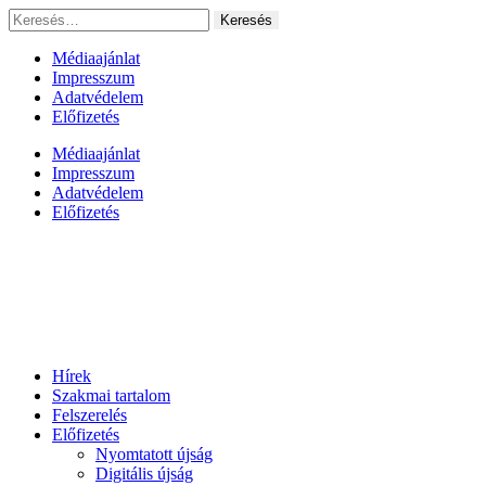
Ugrás
Keresés:
a
tartalomhoz
Médiaajánlat
Impresszum
Adatvédelem
Előfizetés
Médiaajánlat
Impresszum
Adatvédelem
Előfizetés
Hírek
Szakmai tartalom
Felszerelés
Előfizetés
Nyomtatott újság
Digitális újság