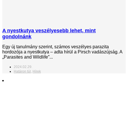
A nyestkutya veszélyesebb lehet, mint
gondolnánk
Egy új tanulmány szerint, számos veszélyes parazita
hordozója a nyestkutya – adta hírül a Pirsch vadászújság. A
„Parasites and Wildlife”...
2024.02.29.
Határon túl
,
Hírek