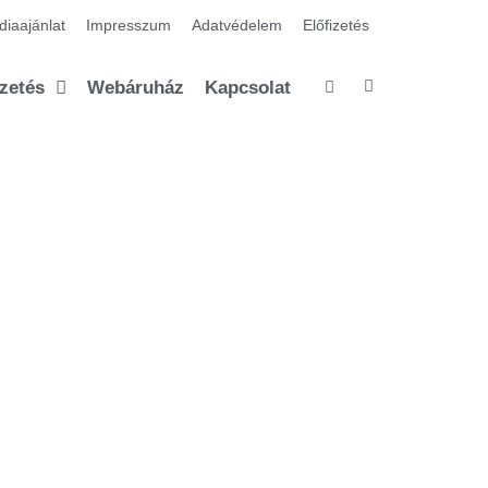
iaajánlat
Impresszum
Adatvédelem
Előfizetés
izetés
Webáruház
Kapcsolat