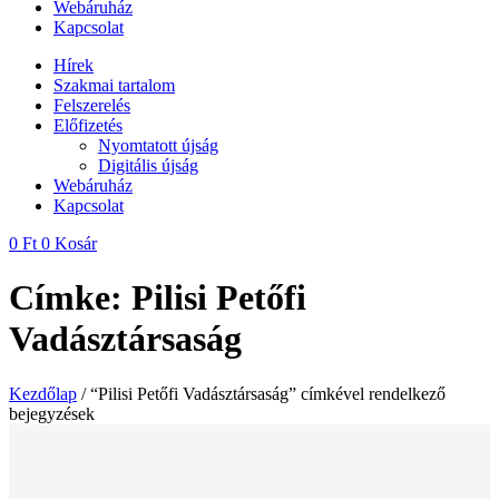
Webáruház
Kapcsolat
Hírek
Szakmai tartalom
Felszerelés
Előfizetés
Nyomtatott újság
Digitális újság
Webáruház
Kapcsolat
0
Ft
0
Kosár
Címke: Pilisi Petőfi
Vadásztársaság
Kezdőlap
/ “Pilisi Petőfi Vadásztársaság” címkével rendelkező
bejegyzések