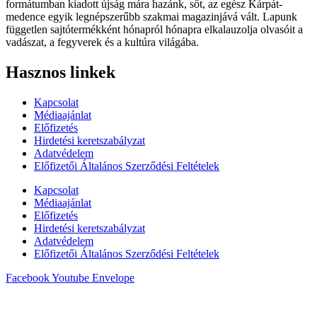
formátumban kiadott újság mára hazánk, sőt, az egész Kárpát-
medence egyik legnépszerűbb szakmai magazinjává vált. Lapunk
független sajtótermékként hónapról hónapra elkalauzolja olvasóit a
vadászat, a fegyverek és a kultúra világába.
Hasznos linkek
Kapcsolat
Médiaajánlat
Előfizetés
Hirdetési keretszabályzat
Adatvédelem
Előfizetői Általános Szerződési Feltételek
Kapcsolat
Médiaajánlat
Előfizetés
Hirdetési keretszabályzat
Adatvédelem
Előfizetői Általános Szerződési Feltételek
Facebook
Youtube
Envelope