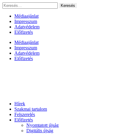
Ugrás
Keresés:
a
tartalomhoz
Médiaajánlat
Impresszum
Adatvédelem
Előfizetés
Médiaajánlat
Impresszum
Adatvédelem
Előfizetés
Hírek
Szakmai tartalom
Felszerelés
Előfizetés
Nyomtatott újság
Digitális újság