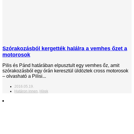
Szórakozásból kergették halálra a vemhes őzet a
motorosok
Pilis és Pánd határában elpusztult egy vemhes őz, amit
szórakozásból egy órán keresztül üldöztek cross motorosok
– olvasható a Pilisi...
2016.05.19.
Határon innen
,
Hírek