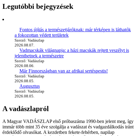
Legutóbbi bejegyzések
Fontos újítás a természetjáróknak: már térképen is láthatók
a fokozottan védett területek
Szerző: Vadászlap
2026.08.07.
Vadmacskák világnapja: a házi macskák rejtett veszélyt is
jelenthetnek a természetre
Szerző: Vadászlap
2026.08.06.
Már Finnországban van az afrikai sertéspestis!
Szerző: Vadászlap
2026.08.05.
Augusztus
Szerző: Vadászlap
2026.08.05.
A vadászlapról
A Magyar VADÁSZLAP első próbaszáma 1990-ben jelent meg, így
immár több mint 35 éve szolgálja a vadászat és vadgazdálkodás iránt
érdeklődő olvasókat. A kezdetben fekete-fehérben, napilap