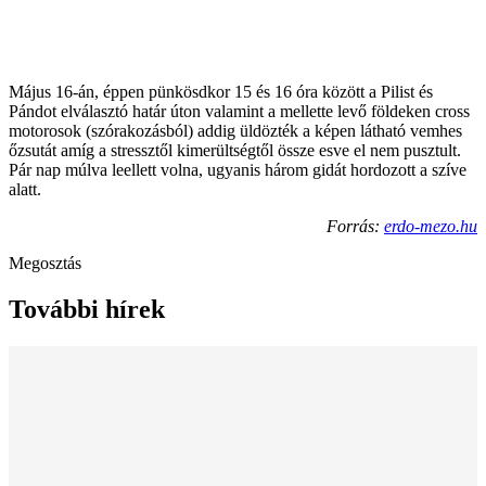
Május 16-án, éppen pünkösdkor 15 és 16 óra között a Pilist és
Pándot elválasztó határ úton valamint a mellette levő földeken cross
motorosok (szórakozásból) addig üldözték a képen látható vemhes
őzsutát amíg a stressztől kimerültségtől össze esve el nem pusztult.
Pár nap múlva leellett volna, ugyanis három gidát hordozott a szíve
alatt.
Forrás:
erdo-mezo.hu
Megosztás
További hírek