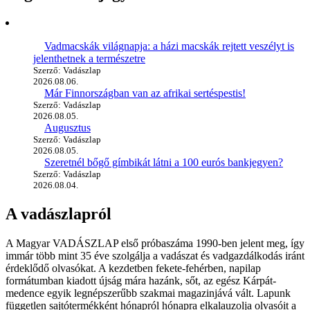
Vadmacskák világnapja: a házi macskák rejtett veszélyt is
jelenthetnek a természetre
Szerző: Vadászlap
2026.08.06.
Már Finnországban van az afrikai sertéspestis!
Szerző: Vadászlap
2026.08.05.
Augusztus
Szerző: Vadászlap
2026.08.05.
Szeretnél bőgő gímbikát látni a 100 eurós bankjegyen?
Szerző: Vadászlap
2026.08.04.
A vadászlapról
A Magyar VADÁSZLAP első próbaszáma 1990-ben jelent meg, így
immár több mint 35 éve szolgálja a vadászat és vadgazdálkodás iránt
érdeklődő olvasókat. A kezdetben fekete-fehérben, napilap
formátumban kiadott újság mára hazánk, sőt, az egész Kárpát-
medence egyik legnépszerűbb szakmai magazinjává vált. Lapunk
független sajtótermékként hónapról hónapra elkalauzolja olvasóit a