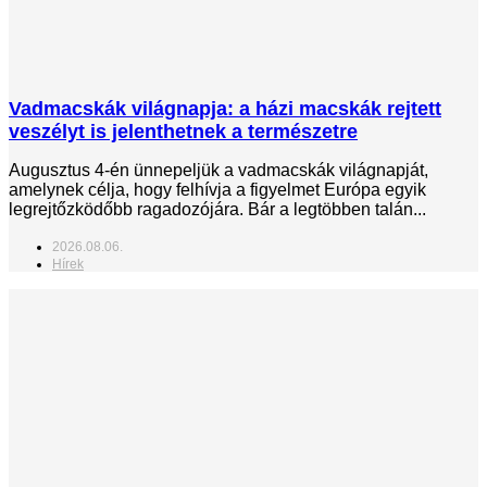
Vadmacskák világnapja: a házi macskák rejtett
veszélyt is jelenthetnek a természetre
Augusztus 4-én ünnepeljük a vadmacskák világnapját,
amelynek célja, hogy felhívja a figyelmet Európa egyik
legrejtőzködőbb ragadozójára. Bár a legtöbben talán...
2026.08.06.
Hírek