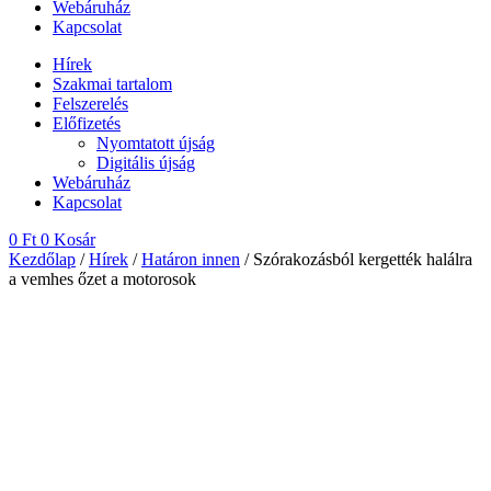
Webáruház
Kapcsolat
Hírek
Szakmai tartalom
Felszerelés
Előfizetés
Nyomtatott újság
Digitális újság
Webáruház
Kapcsolat
0
Ft
0
Kosár
Kezdőlap
/
Hírek
/
Határon innen
/ Szórakozásból kergették halálra
a vemhes őzet a motorosok