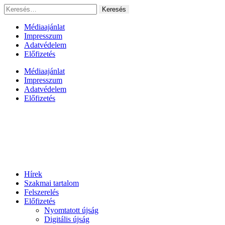
Ugrás
Keresés:
a
tartalomhoz
Médiaajánlat
Impresszum
Adatvédelem
Előfizetés
Médiaajánlat
Impresszum
Adatvédelem
Előfizetés
Hírek
Szakmai tartalom
Felszerelés
Előfizetés
Nyomtatott újság
Digitális újság