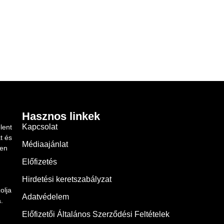
Hasznos linkek
Kapcsolat
lent
t és
Médiaajánlat
ben
Előfizetés
Hirdetési keretszabályzat
olja
Adatvédelem
.
Előfizetői Általános Szerződési Feltételek