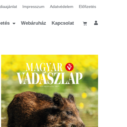
iaajánlat
Impresszum
Adatvédelem
Előfizetés
zetés
Webáruház
Kapcsolat