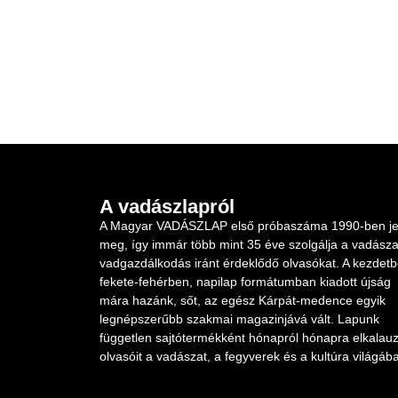
A vadászlapról
A Magyar VADÁSZLAP első próbaszáma 1990-ben je
meg, így immár több mint 35 éve szolgálja a vadásza
vadgazdálkodás iránt érdeklődő olvasókat. A kezdet
fekete-fehérben, napilap formátumban kiadott újság
mára hazánk, sőt, az egész Kárpát-medence egyik
legnépszerűbb szakmai magazinjává vált. Lapunk
független sajtótermékként hónapról hónapra elkalauz
olvasóit a vadászat, a fegyverek és a kultúra világába