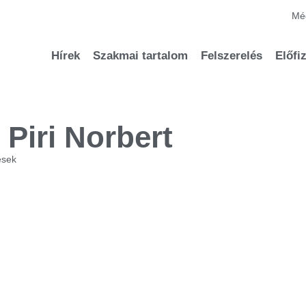
Méd
Hírek
Szakmai tartalom
Felszerelés
Előfi
 Piri Norbert
ések