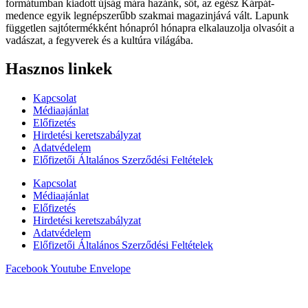
formátumban kiadott újság mára hazánk, sőt, az egész Kárpát-
medence egyik legnépszerűbb szakmai magazinjává vált. Lapunk
független sajtótermékként hónapról hónapra elkalauzolja olvasóit a
vadászat, a fegyverek és a kultúra világába.
Hasznos linkek
Kapcsolat
Médiaajánlat
Előfizetés
Hirdetési keretszabályzat
Adatvédelem
Előfizetői Általános Szerződési Feltételek
Kapcsolat
Médiaajánlat
Előfizetés
Hirdetési keretszabályzat
Adatvédelem
Előfizetői Általános Szerződési Feltételek
Facebook
Youtube
Envelope