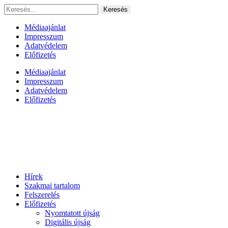
Ugrás
Keresés:
a
tartalomhoz
Médiaajánlat
Impresszum
Adatvédelem
Előfizetés
Médiaajánlat
Impresszum
Adatvédelem
Előfizetés
Hírek
Szakmai tartalom
Felszerelés
Előfizetés
Nyomtatott újság
Digitális újság