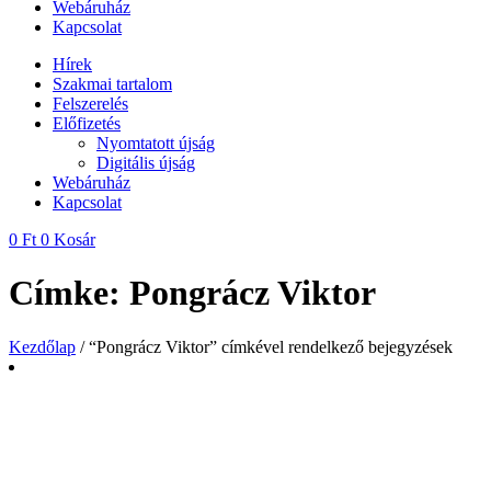
Webáruház
Kapcsolat
Hírek
Szakmai tartalom
Felszerelés
Előfizetés
Nyomtatott újság
Digitális újság
Webáruház
Kapcsolat
0
Ft
0
Kosár
Címke: Pongrácz Viktor
Kezdőlap
/ “Pongrácz Viktor” címkével rendelkező bejegyzések