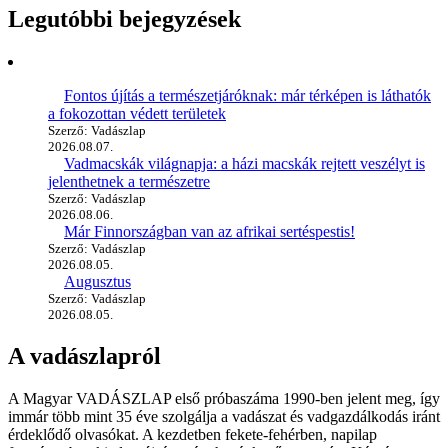
Legutóbbi bejegyzések
Fontos újítás a természetjáróknak: már térképen is láthatók
a fokozottan védett területek
Szerző: Vadászlap
2026.08.07.
Vadmacskák világnapja: a házi macskák rejtett veszélyt is
jelenthetnek a természetre
Szerző: Vadászlap
2026.08.06.
Már Finnországban van az afrikai sertéspestis!
Szerző: Vadászlap
2026.08.05.
Augusztus
Szerző: Vadászlap
2026.08.05.
A vadászlapról
A Magyar VADÁSZLAP első próbaszáma 1990-ben jelent meg, így
immár több mint 35 éve szolgálja a vadászat és vadgazdálkodás iránt
érdeklődő olvasókat. A kezdetben fekete-fehérben, napilap