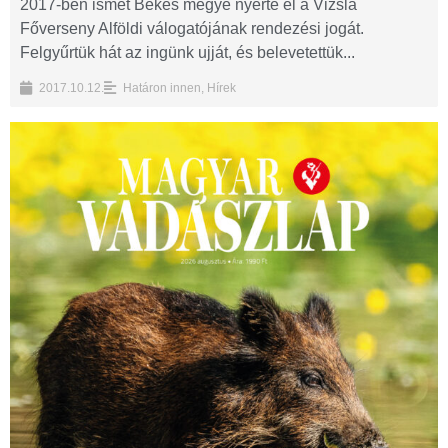
2017-ben ismét Békés megye nyerte el a Vizsla
Főverseny Alföldi válogatójának rendezési jogát.
Felgyűrtük hát az ingünk ujját, és belevetettük...
2017.10.12.
Határon innen
,
Hírek