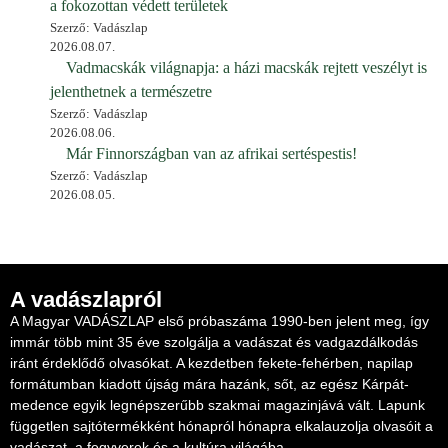
a fokozottan védett területek
Szerző: Vadászlap
2026.08.07.
Vadmacskák világnapja: a házi macskák rejtett veszélyt is
jelenthetnek a természetre
Szerző: Vadászlap
2026.08.06.
Már Finnországban van az afrikai sertéspestis!
Szerző: Vadászlap
2026.08.05.
A vadászlapról
A Magyar VADÁSZLAP első próbaszáma 1990-ben jelent meg, így
immár több mint 35 éve szolgálja a vadászat és vadgazdálkodás
iránt érdeklődő olvasókat. A kezdetben fekete-fehérben, napilap
formátumban kiadott újság mára hazánk, sőt, az egész Kárpát-
medence egyik legnépszerűbb szakmai magazinjává vált. Lapunk
független sajtótermékként hónapról hónapra elkalauzolja olvasóit a
vadászat, a fegyverek és a kultúra világába.