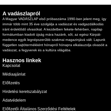
A vadászlapról
A Magyar VADÁSZLAP első próbaszáma 1990-ben jelent meg, így
immár több mint 35 éve szolgálja a vadászat és vadgazdálkodás
iránt érdeklődő olvasókat. A kezdetben fekete-fehérben, napilap
formátumban kiadott újság mára hazánk, sőt, az egész Kárpát-
medence egyik legnépszerűbb szakmai magazinjává vált. Lapunk
független sajtótermékként hónapról hónapra elkalauzolja olvasóit a
vadászat, a fegyverek és a kultúra világába.
Hasznos linkek
Kapcsolat
Médiaajánlat
Előfizetés
Hirdetési keretszabályzat
Adatvédelem
Előfizetői Általános Szerződési Feltételek