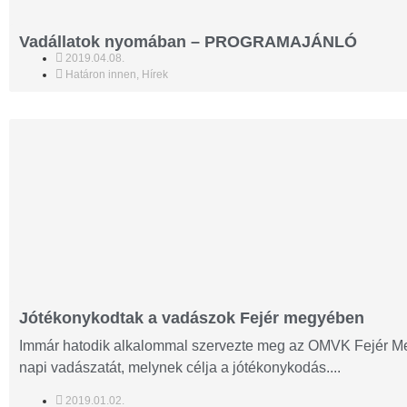
Vadállatok nyomában – PROGRAMAJÁNLÓ
2019.04.08.
Határon innen
,
Hírek
Jótékonykodtak a vadászok Fejér megyében
Immár hatodik alkalommal szervezte meg az OMVK Fejér Meg
napi vadászatát, melynek célja a jótékonykodás....
2019.01.02.