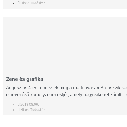
Hírek
,
Tudósítás
Zene és grafika
Augusztus 4-én rendezték meg a martonvásári Brunszvik-ka
elnevezésű komolyzenei estjét, amely nagy sikerrel zárult. Tö
2018.08.06.
Hírek
,
Tudósítás