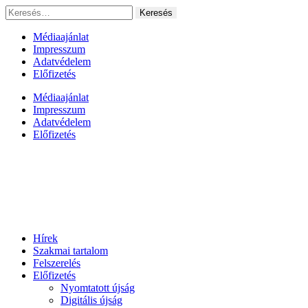
Ugrás
Keresés:
a
tartalomhoz
Médiaajánlat
Impresszum
Adatvédelem
Előfizetés
Médiaajánlat
Impresszum
Adatvédelem
Előfizetés
Hírek
Szakmai tartalom
Felszerelés
Előfizetés
Nyomtatott újság
Digitális újság