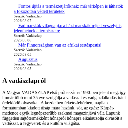
Fontos újítás a természetjáróknak: már térképen is láthatók
a fokozottan védett területek
Szerző: Vadászlap
2026.08.07.
Vadmacskák világnapja: a házi macskák rejtett veszélyt is
jelenthetnek a természetre
Szerző: Vadászlap
2026.08.06.
Már Finnországban van az afrikai sertéspestis!
Szerző: Vadászlap
2026.08.05.
Augusztus
Szerző: Vadászlap
2026.08.05.
A vadászlapról
A Magyar VADÁSZLAP első próbaszáma 1990-ben jelent meg, így
immár több mint 35 éve szolgálja a vadászat és vadgazdálkodás iránt
érdeklődő olvasókat. A kezdetben fekete-fehérben, napilap
formátumban kiadott újság mára hazánk, sőt, az egész Kárpát-
medence egyik legnépszerűbb szakmai magazinjává vált. Lapunk
független sajtótermékként hónapról hónapra elkalauzolja olvasóit a
vadászat, a fegyverek és a kultúra világába.