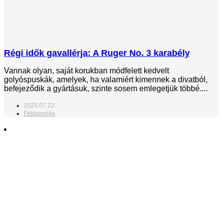
Régi idők gavallérja: A Ruger No. 3 karabély
Vannak olyan, saját korukban módfelett kedvelt
golyóspuskák, amelyek, ha valamiért kimennek a divatból,
befejeződik a gyártásuk, szinte sosem emlegetjük többé....
2025.07.22.
Felszerelés