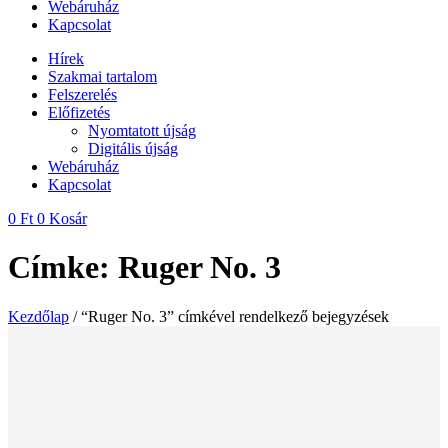
Webáruház
Kapcsolat
Hírek
Szakmai tartalom
Felszerelés
Előfizetés
Nyomtatott újság
Digitális újság
Webáruház
Kapcsolat
0
Ft
0
Kosár
Címke: Ruger No. 3
Kezdőlap
/ “Ruger No. 3” címkével rendelkező bejegyzések