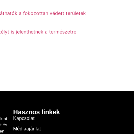
láthatók a fokozottan védett területek
élyt is jelenthetnek a természetre
Hasznos linkek
Kapcsolat
lent
t és
Médiaajánlat
ben