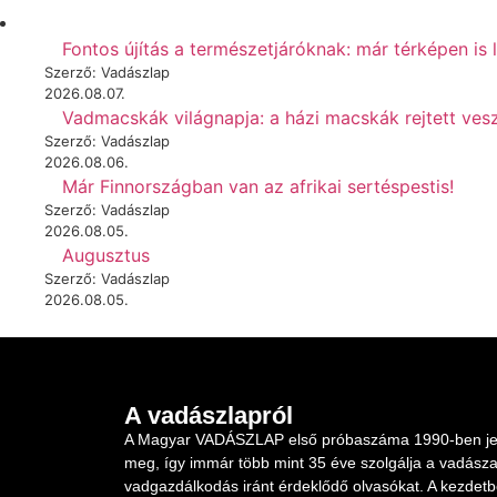
Fontos újítás a természetjáróknak: már térképen is 
Szerző: Vadászlap
2026.08.07.
Vadmacskák világnapja: a házi macskák rejtett vesz
Szerző: Vadászlap
2026.08.06.
Már Finnországban van az afrikai sertéspestis!
Szerző: Vadászlap
2026.08.05.
Augusztus
Szerző: Vadászlap
2026.08.05.
A vadászlapról
A Magyar VADÁSZLAP első próbaszáma 1990-ben je
meg, így immár több mint 35 éve szolgálja a vadásza
vadgazdálkodás iránt érdeklődő olvasókat. A kezdet