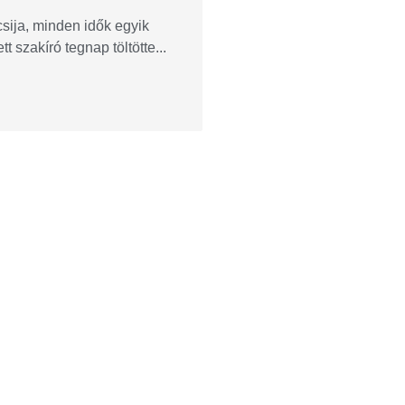
csija, minden idők egyik
t szakíró tegnap töltötte...