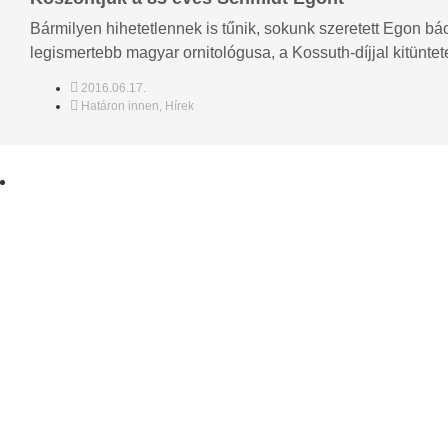
Bármilyen hihetetlennek is tűnik, sokunk szeretett Egon bá
legismertebb magyar ornitológusa, a Kossuth-díjjal kitüntetet
2016.06.17.
Határon innen
,
Hírek