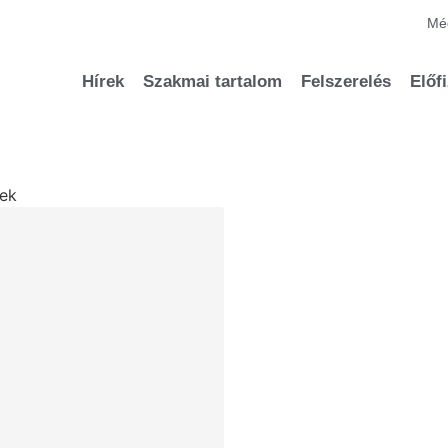
Méd
Hírek
Szakmai tartalom
Felszerelés
Előf
sek