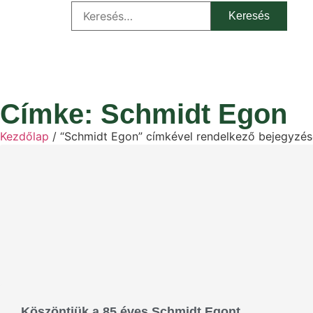
Címke: Schmidt Egon
Kezdőlap
/ “Schmidt Egon” címkével rendelkező bejegyzé
Köszöntjük a 85 éves Schmidt Egont