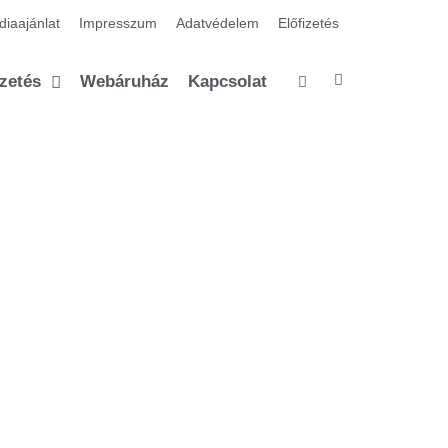
iaajánlat
Impresszum
Adatvédelem
Előfizetés
izetés
Webáruház
Kapcsolat