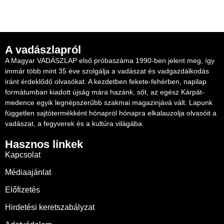
A vadászlapról
A Magyar VADÁSZLAP első próbaszáma 1990-ben jelent meg, így
immár több mint 35 éve szolgálja a vadászat és vadgazdálkodás
iránt érdeklődő olvasókat. A kezdetben fekete-fehérben, napilap
formátumban kiadott újság mára hazánk, sőt, az egész Kárpát-
medence egyik legnépszerűbb szakmai magazinjává vált. Lapunk
független sajtótermékként hónapról hónapra elkalauzolja olvasóit a
vadászat, a fegyverek és a kultúra világába.
Hasznos linkek
Kapcsolat
Médiaajánlat
Előfizetés
Hirdetési keretszabályzat