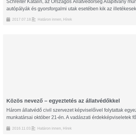
Schreiter Katalin, az Országos Állatvédőrség Alapítvány mu
autópályák és gyorsforgalmi utak esetében kik az illetékesek,
2017.07.18.
Határon innen
,
Hírek
Közös nevező – egyeztetés az állatvédőkkel
Három állatvédő civil szervezet képviselőivel folytattak e
munkatársai október 21-én. A vadászati érdekképviseletek főv
2016.11.03.
Határon innen
,
Hírek