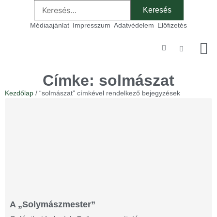
Médiaajánlat
Impresszum
Adatvédelem
Előfizetés
Szakmai
Címke: solmászat
Kezdőlap
/ “solmászat” címkével rendelkező bejegyzések
A „Solymászmester”