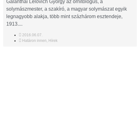
Galánthai Lelovich György az ornitológus, a
solymászmester, a szakíró, a magyar solymászat egyik
legnagyobb alakja, több mint százhárom esztendeje,
1913....
2016.06.07.
Határon innen
,
Hírek