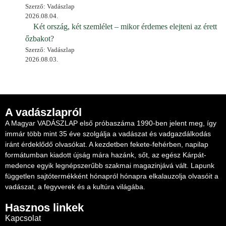
Szerző: Vadászlap
2026.08.04.
Két ország, két szemlélet – mikor érdemes elejteni az érett
őzbakot?
Szerző: Vadászlap
2026.08.03.
A vadászlapról
A Magyar VADÁSZLAP első próbaszáma 1990-ben jelent meg, így
immár több mint 35 éve szolgálja a vadászat és vadgazdálkodás
iránt érdeklődő olvasókat. A kezdetben fekete-fehérben, napilap
formátumban kiadott újság mára hazánk, sőt, az egész Kárpát-
medence egyik legnépszerűbb szakmai magazinjává vált. Lapunk
független sajtótermékként hónapról hónapra elkalauzolja olvasóit a
vadászat, a fegyverek és a kultúra világába.
Hasznos linkek
Kapcsolat