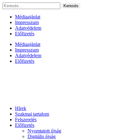
Ugrás
Keresés:
a
tartalomhoz
Médiaajánlat
Impresszum
Adatvédelem
Előfizetés
Médiaajánlat
Impresszum
Adatvédelem
Előfizetés
Hírek
Szakmai tartalom
Felszerelés
Előfizetés
Nyomtatott újság
Digitális újság