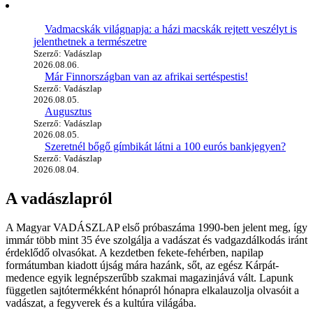
Vadmacskák világnapja: a házi macskák rejtett veszélyt is
jelenthetnek a természetre
Szerző: Vadászlap
2026.08.06.
Már Finnországban van az afrikai sertéspestis!
Szerző: Vadászlap
2026.08.05.
Augusztus
Szerző: Vadászlap
2026.08.05.
Szeretnél bőgő gímbikát látni a 100 eurós bankjegyen?
Szerző: Vadászlap
2026.08.04.
A vadászlapról
A Magyar VADÁSZLAP első próbaszáma 1990-ben jelent meg, így
immár több mint 35 éve szolgálja a vadászat és vadgazdálkodás iránt
érdeklődő olvasókat. A kezdetben fekete-fehérben, napilap
formátumban kiadott újság mára hazánk, sőt, az egész Kárpát-
medence egyik legnépszerűbb szakmai magazinjává vált. Lapunk
független sajtótermékként hónapról hónapra elkalauzolja olvasóit a
vadászat, a fegyverek és a kultúra világába.