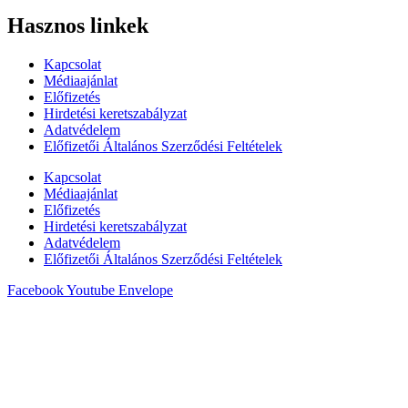
Hasznos linkek
Kapcsolat
Médiaajánlat
Előfizetés
Hirdetési keretszabályzat
Adatvédelem
Előfizetői Általános Szerződési Feltételek
Kapcsolat
Médiaajánlat
Előfizetés
Hirdetési keretszabályzat
Adatvédelem
Előfizetői Általános Szerződési Feltételek
Facebook
Youtube
Envelope