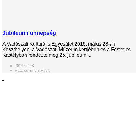
Jubileumi ünnepség
A Vadászati Kulturális Egyesület 2016. május 28-án
Keszthelyen, a Vadászati Múzeum kertjében és a Festetics
Kastélyban rendezte meg 25. jubileumi...
2016.06.03.
Határon innen
,
Hírek