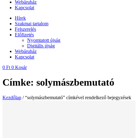
Webáruház
Kapcsolat
Hírek
Szakmai tartalom
Felszerelés
Előfizetés
Nyomtatott újság
Digitális újság
Webáruház
Kapcsolat
0
Ft
0
Kosár
Címke: solymászbemutató
Kezdőlap
/ “solymászbemutató” címkével rendelkező bejegyzések