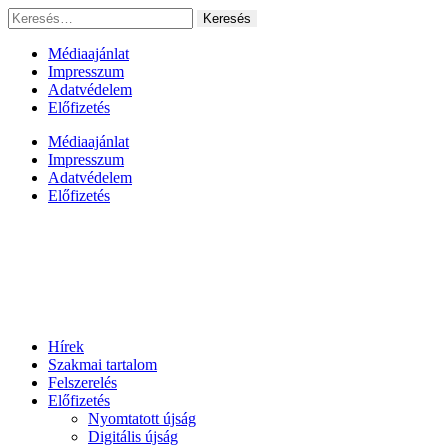
Ugrás
Keresés:
a
tartalomhoz
Médiaajánlat
Impresszum
Adatvédelem
Előfizetés
Médiaajánlat
Impresszum
Adatvédelem
Előfizetés
Hírek
Szakmai tartalom
Felszerelés
Előfizetés
Nyomtatott újság
Digitális újság