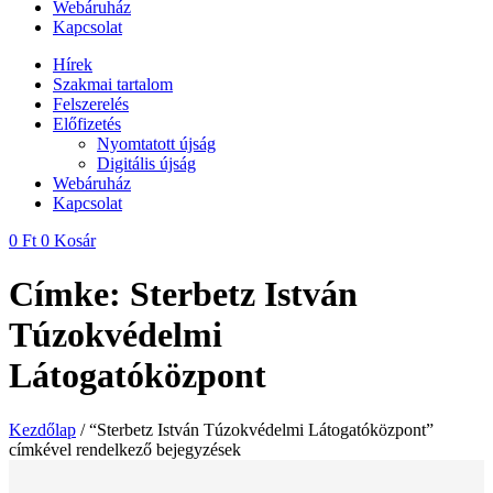
Webáruház
Kapcsolat
Hírek
Szakmai tartalom
Felszerelés
Előfizetés
Nyomtatott újság
Digitális újság
Webáruház
Kapcsolat
0
Ft
0
Kosár
Címke: Sterbetz István
Túzokvédelmi
Látogatóközpont
Kezdőlap
/ “Sterbetz István Túzokvédelmi Látogatóközpont”
címkével rendelkező bejegyzések