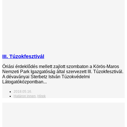
III. Túzokfesztivál
Óriási érdeklődés mellett zajlott szombaton a Körös-Maros
Nemzeti Park Igazgatóság által szervezett III. Túzokfesztivál.
A dévaványai Sterbetz István Túzokvédelmi
Látogatóközpontban...
2018.05.16.
Határon innen
,
Hírek