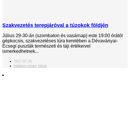
Szakvezetés terepjáróval a túzokok földjén
Július 29-30-án (szombaton és vasárnap) este 19:00 órától
gépkocsis, szakvezetéses túra keretében a Dévaványai-
Ecsegi puszták természeti és táji értékeivel
ismerkedhetnek...
2017.07.25.
Határon innen
,
Hírek