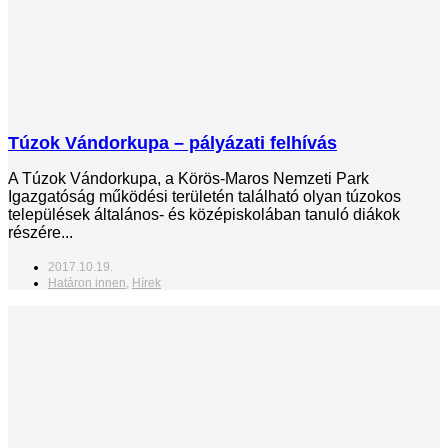
Túzok Vándorkupa – pályázati felhívás
A Túzok Vándorkupa, a Körös-Maros Nemzeti Park
Igazgatóság működési területén található olyan túzokos
települések általános- és középiskolában tanuló diákok
részére...
2017.10.19.
Határon innen
,
Hírek