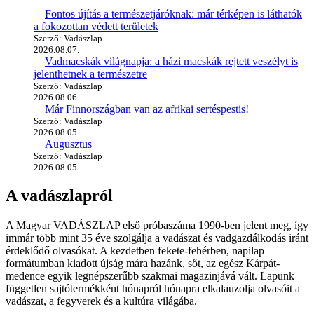
Fontos újítás a természetjáróknak: már térképen is láthatók
a fokozottan védett területek
Szerző: Vadászlap
2026.08.07.
Vadmacskák világnapja: a házi macskák rejtett veszélyt is
jelenthetnek a természetre
Szerző: Vadászlap
2026.08.06.
Már Finnországban van az afrikai sertéspestis!
Szerző: Vadászlap
2026.08.05.
Augusztus
Szerző: Vadászlap
2026.08.05.
A vadászlapról
A Magyar VADÁSZLAP első próbaszáma 1990-ben jelent meg, így
immár több mint 35 éve szolgálja a vadászat és vadgazdálkodás iránt
érdeklődő olvasókat. A kezdetben fekete-fehérben, napilap
formátumban kiadott újság mára hazánk, sőt, az egész Kárpát-
medence egyik legnépszerűbb szakmai magazinjává vált. Lapunk
független sajtótermékként hónapról hónapra elkalauzolja olvasóit a
vadászat, a fegyverek és a kultúra világába.