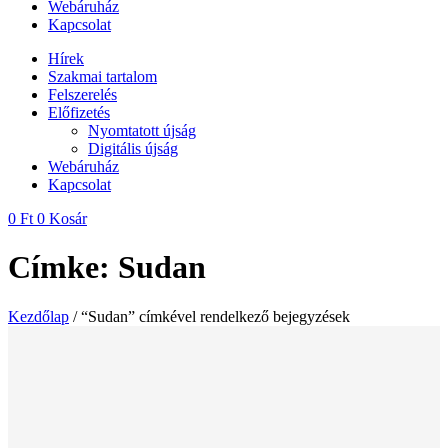
Webáruház
Kapcsolat
Hírek
Szakmai tartalom
Felszerelés
Előfizetés
Nyomtatott újság
Digitális újság
Webáruház
Kapcsolat
0
Ft
0
Kosár
Címke: Sudan
Kezdőlap
/ “Sudan” címkével rendelkező bejegyzések