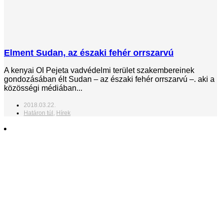
Elment Sudan, az északi fehér orrszarvú
A kenyai OI Pejeta vadvédelmi terület szakembereinek
gondozásában élt Sudan – az északi fehér orrszarvú –. aki a
közösségi médiában...
2018.03.22.
Határon túl
,
Hírek