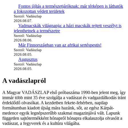
Fontos újítás a természetjáróknak: már térképen is láthatók
a fokozottan védett területek
Szerző: Vadászlap
2026.08.07.
Vadmacskák világnapja: a házi macskák rejtett veszélyt is
jelenthetnek a természetre
Szerző: Vadászlap
2026.08.06.
Már Finnországban van az afrikai sertéspestis!
Szerző: Vadászlap
2026.08.05.
Augusztus
Szerző: Vadászlap
2026.08.05.
A vadászlapról
A Magyar VADÁSZLAP első próbaszáma 1990-ben jelent meg, így
immár több mint 35 éve szolgálja a vadászat és vadgazdálkodás iránt
érdeklődő olvasókat. A kezdetben fekete-fehérben, napilap
formátumban kiadott újság mára hazánk, sőt, az egész Kárpát-
medence egyik legnépszerűbb szakmai magazinjává vált. Lapunk
független sajtótermékként hónapról hónapra elkalauzolja olvasóit a
vadászat, a fegyverek és a kultúra világába.