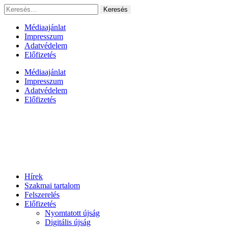
Ugrás
Keresés:
a
tartalomhoz
Médiaajánlat
Impresszum
Adatvédelem
Előfizetés
Médiaajánlat
Impresszum
Adatvédelem
Előfizetés
Hírek
Szakmai tartalom
Felszerelés
Előfizetés
Nyomtatott újság
Digitális újság