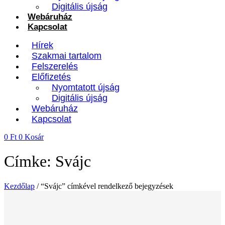
Digitális újság
Webáruház
Kapcsolat
Hírek
Szakmai tartalom
Felszerelés
Előfizetés
Nyomtatott újság
Digitális újság
Webáruház
Kapcsolat
0
Ft
0
Kosár
Címke: Svájc
Kezdőlap
/ “Svájc” címkével rendelkező bejegyzések