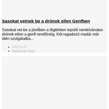
Sasokat vetnek be a drónok ellen Genfben
Sasokat vet be a jövőben a légtérben repülő nemkívánatos
drónok ellen a genfi rendőrség. Két ragadozó madár már
idén szolgálatba...
2018.02.27.
Határon túl
,
Hírek