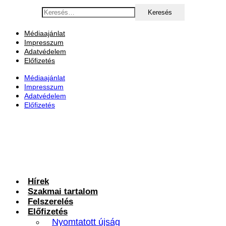
Ugrás
Keresés:
a
tartalomhoz
Médiaajánlat
Impresszum
Adatvédelem
Előfizetés
Médiaajánlat
Impresszum
Adatvédelem
Előfizetés
Hírek
Szakmai tartalom
Felszerelés
Előfizetés
Nyomtatott újság