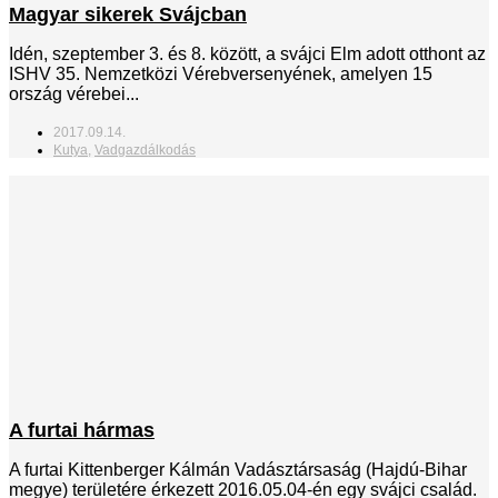
Magyar sikerek Svájcban
Idén, szeptember 3. és 8. között, a svájci Elm adott otthont az
ISHV 35. Nemzetközi Vérebversenyének, amelyen 15
ország vérebei...
2017.09.14.
Kutya
,
Vadgazdálkodás
A furtai hármas
A furtai Kittenberger Kálmán Vadásztársaság (Hajdú-Bihar
megye) területére érkezett 2016.05.04-én egy svájci család.