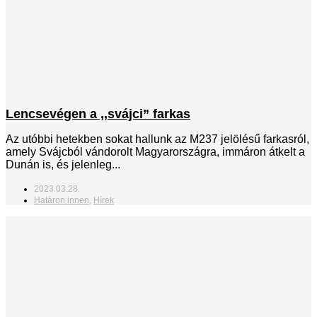
Lencsevégen a ,,svájci” farkas
Az utóbbi hetekben sokat hallunk az M237 jelölésű farkasról,
amely Svájcból vándorolt Magyarországra, immáron átkelt a
Dunán is, és jelenleg...
2023.03.28.
Határon innen
,
Hírek