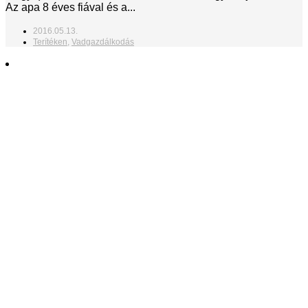
Az apa 8 éves fiával és a...
2016.05.13.
Terítéken
,
Vadgazdálkodás