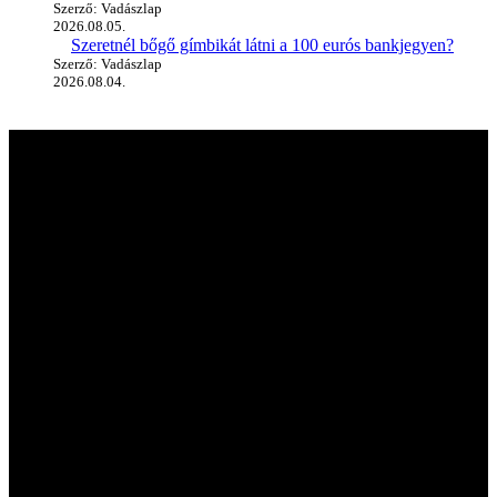
Szerző: Vadászlap
2026.08.05.
Szeretnél bőgő gímbikát látni a 100 eurós bankjegyen?
Szerző: Vadászlap
2026.08.04.
A vadászlapról
A Magyar VADÁSZLAP első próbaszáma 1990-ben jelent meg, így
immár több mint 35 éve szolgálja a vadászat és vadgazdálkodás
iránt érdeklődő olvasókat. A kezdetben fekete-fehérben, napilap
formátumban kiadott újság mára hazánk, sőt, az egész Kárpát-
medence egyik legnépszerűbb szakmai magazinjává vált. Lapunk
független sajtótermékként hónapról hónapra elkalauzolja olvasóit a
vadászat, a fegyverek és a kultúra világába.
Hasznos linkek
Kapcsolat
Médiaajánlat
Előfizetés
Hirdetési keretszabályzat