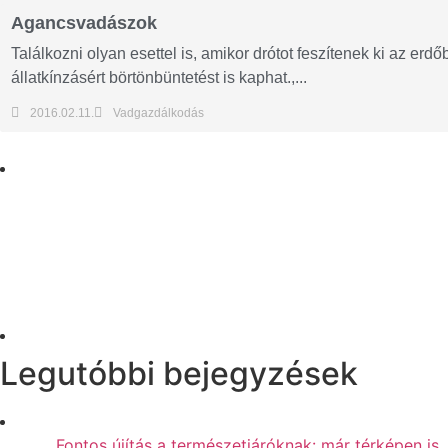
Agancsvadászok
Találkozni olyan esettel is, amikor drótot feszítenek ki az erdőb
állatkínzásért börtönbüntetést is kaphat.,...
2016.02.11.
Vadgazdálkodás
Legutóbbi bejegyzések
Fontos újítás a természetjáróknak: már térképen is