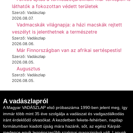
láthatók a fokozottan védett területek
Szerző: Vadászlap
2026.08.07.
Vadmacskák világnapja: a házi macskák rejtett
veszélyt is jelenthetnek a természetre
Szerző: Vadászlap
2026.08.06.
Már Finnországban van az afrikai sertéspestis!
Szerző: Vadászlap
2026.08.05.
Augusztus
Szerző: Vadászlap
2026.08.05.
A vadászlapról
A Magyar VADÁSZLAP első próbaszáma 1990-ben jelent meg, így
immár több mint 35 éve szolgálja a vadászat és vadgazdálkodás
iránt érdeklődő olvasókat. A kezdetben fekete-fehérben, napilap
formátumban kiadott újság mára hazánk, sőt, az egész Kárpát-
medence egyik legnépszerűbb szakmai magazinjává vált. Lapunk