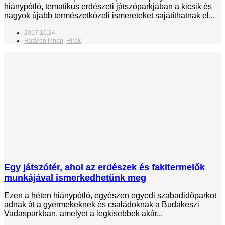
hiánypótló, tematikus erdészeti játszóparkjában a kicsik és
nagyok újabb természetközeli ismereteket sajátíthatnak el...
2017.10.24.
Határon innen
,
Hírek
Egy játszótér, ahol az erdészek és fakitermelők
munkájával ismerkedhetünk meg
Ezen a héten hiánypótló, egyészen egyedi szabadidőparkot
adnak át a gyermekeknek és családoknak a Budakeszi
Vadasparkban, amelyet a legkisebbek akár...