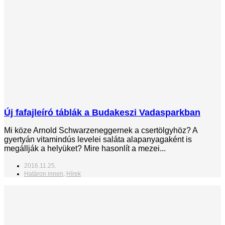
Új fafajleíró táblák a Budakeszi Vadasparkban
Mi köze Arnold Schwarzeneggernek a csertölgyhöz? A
gyertyán vitamindús levelei saláta alapanyagaként is
megállják a helyüket? Mire hasonlít a mezei...
2016.11.25.
Határon innen
,
Hírek