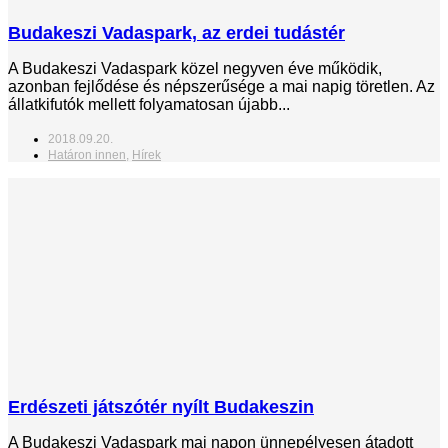
Budakeszi Vadaspark, az erdei tudástér
A Budakeszi Vadaspark közel negyven éve működik,
azonban fejlődése és népszerűsége a mai napig töretlen. Az
állatkifutók mellett folyamatosan újabb...
2018.09.20.
Határon innen
,
Hírek
Erdészeti játszótér nyílt Budakeszin
A Budakeszi Vadaspark mai napon ünnepélyesen átadott