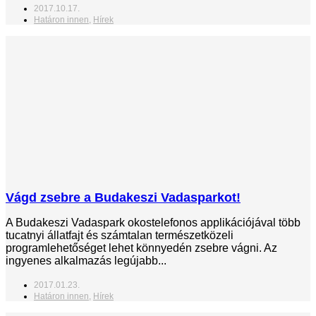
2017.10.17.
Határon innen
,
Hírek
Vágd zsebre a Budakeszi Vadasparkot!
A Budakeszi Vadaspark okostelefonos applikációjával több
tucatnyi állatfajt és számtalan természetközeli
programlehetőséget lehet könnyedén zsebre vágni. Az
ingyenes alkalmazás legújabb...
2017.01.23.
Határon innen
,
Hírek