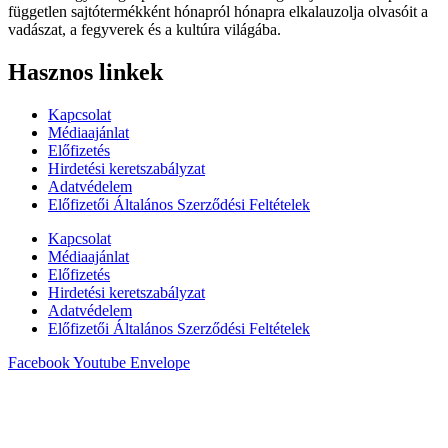
független sajtótermékként hónapról hónapra elkalauzolja olvasóit a
vadászat, a fegyverek és a kultúra világába.
Hasznos linkek
Kapcsolat
Médiaajánlat
Előfizetés
Hirdetési keretszabályzat
Adatvédelem
Előfizetői Általános Szerződési Feltételek
Kapcsolat
Médiaajánlat
Előfizetés
Hirdetési keretszabályzat
Adatvédelem
Előfizetői Általános Szerződési Feltételek
Facebook
Youtube
Envelope