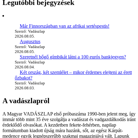
Legutóbbi bejegyzések
Már Finnországban van az afrikai sertéspestis!
Szerző: Vadászlap
2026.08.05.
Augusztus
Szerző: Vadászlap
2026.08.05.
Szeretnél bőgő gímbikát látni a 100 eurós bankjegyen?
Szerző: Vadászlap
2026.08.04.
Két ország, két szemlélet – mikor érdemes elejteni az érett
őzbakot?
Szerző: Vadászlap
2026.08.03.
A vadászlapról
A Magyar VADÁSZLAP első próbaszáma 1990-ben jelent meg, így
immár több mint 35 éve szolgálja a vadászat és vadgazdálkodás iránt
érdeklődő olvasókat. A kezdetben fekete-fehérben, napilap
formátumban kiadott újság mára hazánk, sőt, az egész Kárpát-
medence egyik legnépszerűbb szakmai magazinjává vált. Lapunk