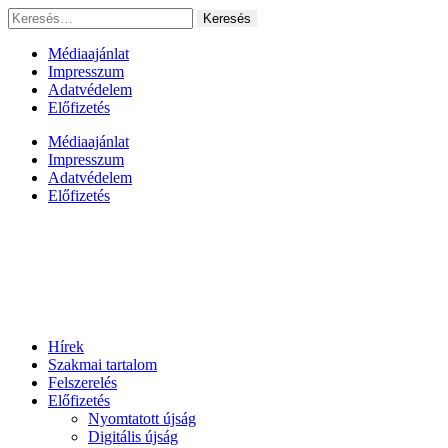
Ugrás
Keresés:
a
tartalomhoz
Médiaajánlat
Impresszum
Adatvédelem
Előfizetés
Médiaajánlat
Impresszum
Adatvédelem
Előfizetés
Hírek
Szakmai tartalom
Felszerelés
Előfizetés
Nyomtatott újság
Digitális újság