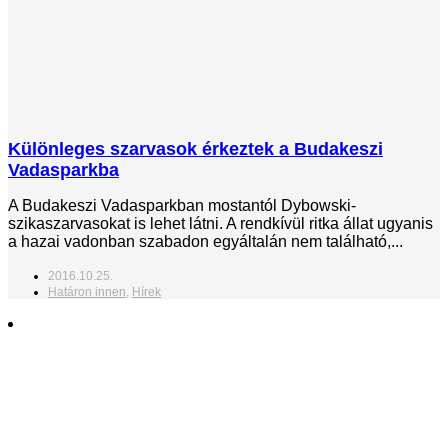
Különleges szarvasok érkeztek a Budakeszi
Vadasparkba
A Budakeszi Vadasparkban mostantól Dybowski-
szikaszarvasokat is lehet látni. A rendkívül ritka állat ugyanis
a hazai vadonban szabadon egyáltalán nem található,...
2016.10.25.
Határon innen
,
Hírek