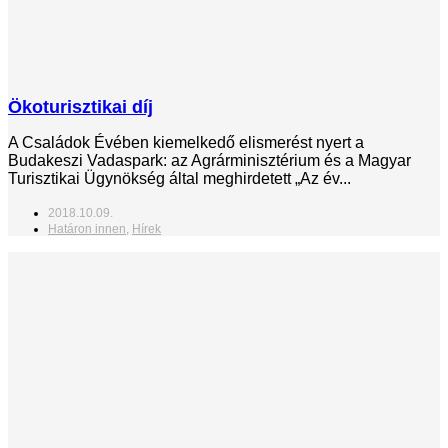
Ökoturisztikai díj
A Családok Évében kiemelkedő elismerést nyert a
Budakeszi Vadaspark: az Agrárminisztérium és a Magyar
Turisztikai Ügynökség által meghirdetett „Az év...
2018.10.09.
Határon innen
,
Hírek