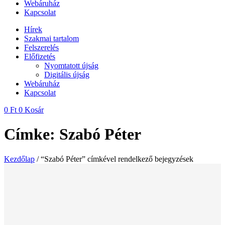
Webáruház
Kapcsolat
Hírek
Szakmai tartalom
Felszerelés
Előfizetés
Nyomtatott újság
Digitális újság
Webáruház
Kapcsolat
0
Ft
0
Kosár
Címke: Szabó Péter
Kezdőlap
/ “Szabó Péter” címkével rendelkező bejegyzések