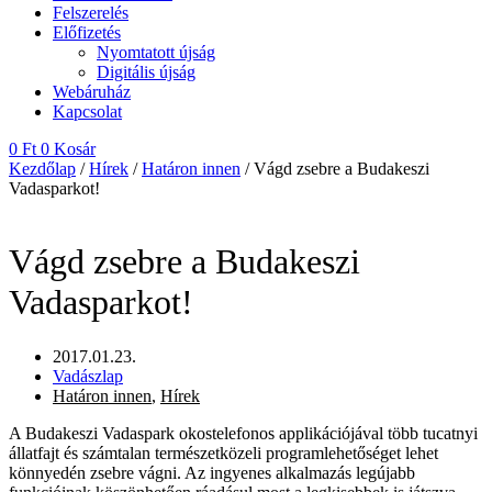
Felszerelés
Előfizetés
Nyomtatott újság
Digitális újság
Webáruház
Kapcsolat
0
Ft
0
Kosár
Kezdőlap
/
Hírek
/
Határon innen
/ Vágd zsebre a Budakeszi
Vadasparkot!
Vágd zsebre a Budakeszi
Vadasparkot!
2017.01.23.
Vadászlap
Határon innen
,
Hírek
A Budakeszi Vadaspark okostelefonos applikációjával több tucatnyi
állatfajt és számtalan természetközeli programlehetőséget lehet
könnyedén zsebre vágni. Az ingyenes alkalmazás legújabb