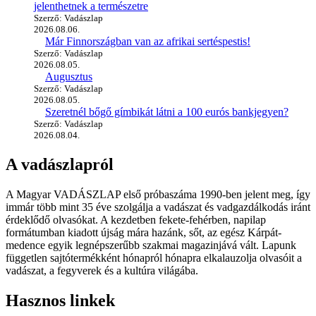
jelenthetnek a természetre
Szerző: Vadászlap
2026.08.06.
Már Finnországban van az afrikai sertéspestis!
Szerző: Vadászlap
2026.08.05.
Augusztus
Szerző: Vadászlap
2026.08.05.
Szeretnél bőgő gímbikát látni a 100 eurós bankjegyen?
Szerző: Vadászlap
2026.08.04.
A vadászlapról
A Magyar VADÁSZLAP első próbaszáma 1990-ben jelent meg, így
immár több mint 35 éve szolgálja a vadászat és vadgazdálkodás iránt
érdeklődő olvasókat. A kezdetben fekete-fehérben, napilap
formátumban kiadott újság mára hazánk, sőt, az egész Kárpát-
medence egyik legnépszerűbb szakmai magazinjává vált. Lapunk
független sajtótermékként hónapról hónapra elkalauzolja olvasóit a
vadászat, a fegyverek és a kultúra világába.
Hasznos linkek