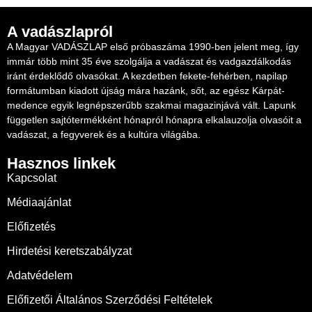
A vadászlapról
A Magyar VADÁSZLAP első próbaszáma 1990-ben jelent meg, így
immár több mint 35 éve szolgálja a vadászat és vadgazdálkodás
iránt érdeklődő olvasókat. A kezdetben fekete-fehérben, napilap
formátumban kiadott újság mára hazánk, sőt, az egész Kárpát-
medence egyik legnépszerűbb szakmai magazinjává vált. Lapunk
független sajtótermékként hónapról hónapra elkalauzolja olvasóit a
vadászat, a fegyverek és a kultúra világába.
Hasznos linkek
Kapcsolat
Médiaajánlat
Előfizetés
Hirdetési keretszabályzat
Adatvédelem
Előfizetői Általános Szerződési Feltételek