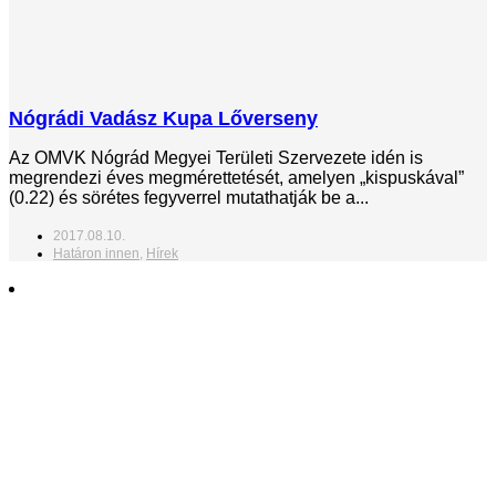
Nógrádi Vadász Kupa Lőverseny
Az OMVK Nógrád Megyei Területi Szervezete idén is
megrendezi éves megmérettetését, amelyen „kispuskával”
(0.22) és sörétes fegyverrel mutathatják be a...
2017.08.10.
Határon innen
,
Hírek