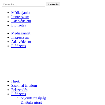
Ugrás
Keresés:
a
tartalomhoz
Médiaajánlat
Impresszum
Adatvédelem
Előfizetés
Médiaajánlat
Impresszum
Adatvédelem
Előfizetés
Hírek
Szakmai tartalom
Felszerelés
Előfizetés
Nyomtatott újság
Digitális újság