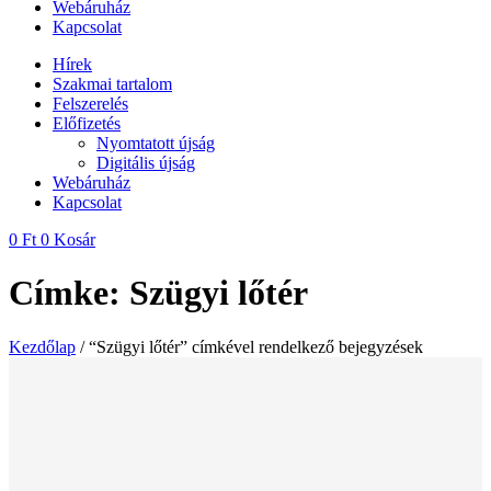
Webáruház
Kapcsolat
Hírek
Szakmai tartalom
Felszerelés
Előfizetés
Nyomtatott újság
Digitális újság
Webáruház
Kapcsolat
0
Ft
0
Kosár
Címke: Szügyi lőtér
Kezdőlap
/ “Szügyi lőtér” címkével rendelkező bejegyzések