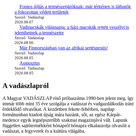
Fontos újítás a természetjáróknak: már térképen is láthatók
a fokozottan védett területek
Szerző: Vadászlap
2026.08.07.
Vadmacskák világnapja: a házi macskák rejtett veszélyt is
jelenthetnek a természetre
Szerző: Vadászlap
2026.08.06.
Már Finnországban van az afrikai sertéspestis!
Szerző: Vadászlap
2026.08.05.
Augusztus
Szerző: Vadászlap
2026.08.05.
A vadászlapról
A Magyar VADÁSZLAP első próbaszáma 1990-ben jelent meg, így
immár több mint 35 éve szolgálja a vadászat és vadgazdálkodás iránt
érdeklődő olvasókat. A kezdetben fekete-fehérben, napilap
formátumban kiadott újság mára hazánk, sőt, az egész Kárpát-
medence egyik legnépszerűbb szakmai magazinjává vált. Lapunk
független sajtótermékként hónapról hónapra elkalauzolja olvasóit a
vadászat, a fegyverek és a kultúra világába.