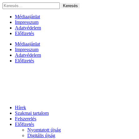
Ugrás
Keresés:
a
tartalomhoz
Médiaajánlat
Impresszum
Adatvédelem
Előfizetés
Médiaajánlat
Impresszum
Adatvédelem
Előfizetés
Hírek
Szakmai tartalom
Felszerelés
Előfizetés
Nyomtatott újság
Digitális újság