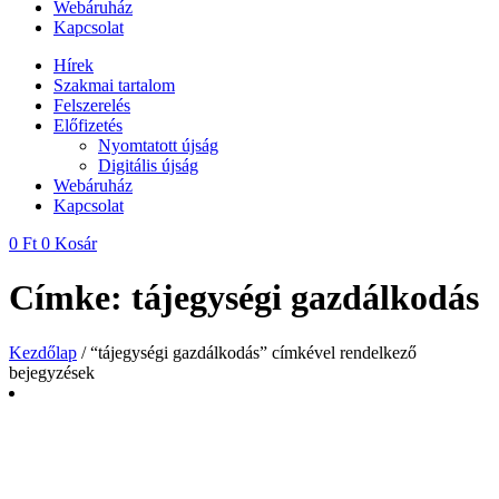
Webáruház
Kapcsolat
Hírek
Szakmai tartalom
Felszerelés
Előfizetés
Nyomtatott újság
Digitális újság
Webáruház
Kapcsolat
0
Ft
0
Kosár
Címke: tájegységi gazdálkodás
Kezdőlap
/ “tájegységi gazdálkodás” címkével rendelkező
bejegyzések