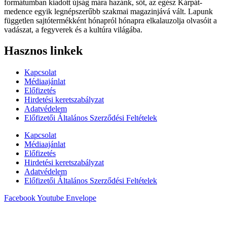
formátumban kiadott újság mára hazánk, sőt, az egész Kárpát-
medence egyik legnépszerűbb szakmai magazinjává vált. Lapunk
független sajtótermékként hónapról hónapra elkalauzolja olvasóit a
vadászat, a fegyverek és a kultúra világába.
Hasznos linkek
Kapcsolat
Médiaajánlat
Előfizetés
Hirdetési keretszabályzat
Adatvédelem
Előfizetői Általános Szerződési Feltételek
Kapcsolat
Médiaajánlat
Előfizetés
Hirdetési keretszabályzat
Adatvédelem
Előfizetői Általános Szerződési Feltételek
Facebook
Youtube
Envelope