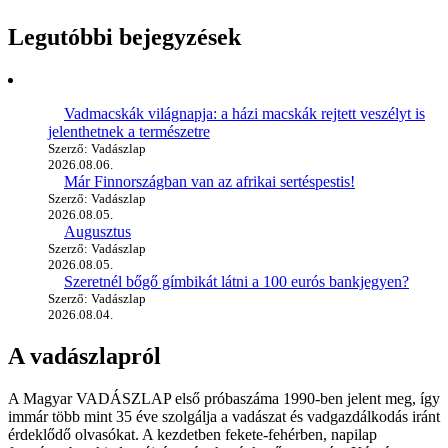
Legutóbbi bejegyzések
Vadmacskák világnapja: a házi macskák rejtett veszélyt is
jelenthetnek a természetre
Szerző: Vadászlap
2026.08.06.
Már Finnországban van az afrikai sertéspestis!
Szerző: Vadászlap
2026.08.05.
Augusztus
Szerző: Vadászlap
2026.08.05.
Szeretnél bőgő gímbikát látni a 100 eurós bankjegyen?
Szerző: Vadászlap
2026.08.04.
A vadászlapról
A Magyar VADÁSZLAP első próbaszáma 1990-ben jelent meg, így
immár több mint 35 éve szolgálja a vadászat és vadgazdálkodás iránt
érdeklődő olvasókat. A kezdetben fekete-fehérben, napilap