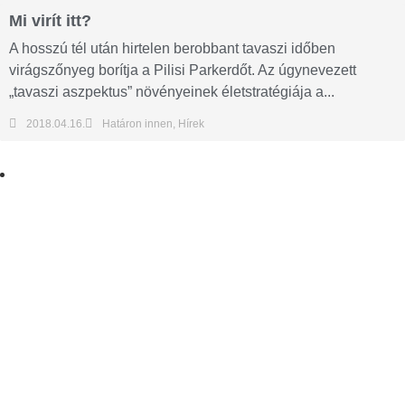
Mi virít itt?
A hosszú tél után hirtelen berobbant tavaszi időben
virágszőnyeg borítja a Pilisi Parkerdőt. Az úgynevezett
„tavaszi aszpektus” növényeinek életstratégiája a...
2018.04.16.
Határon innen
,
Hírek