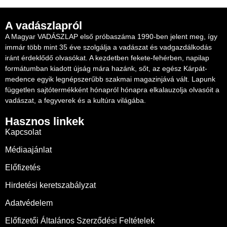
A vadászlapról
A Magyar VADÁSZLAP első próbaszáma 1990-ben jelent meg, így
immár több mint 35 éve szolgálja a vadászat és vadgazdálkodás
iránt érdeklődő olvasókat. A kezdetben fekete-fehérben, napilap
formátumban kiadott újság mára hazánk, sőt, az egész Kárpát-
medence egyik legnépszerűbb szakmai magazinjává vált. Lapunk
független sajtótermékként hónapról hónapra elkalauzolja olvasóit a
vadászat, a fegyverek és a kultúra világába.
Hasznos linkek
Kapcsolat
Médiaajánlat
Előfizetés
Hirdetési keretszabályzat
Adatvédelem
Előfizetői Általános Szerződési Feltételek