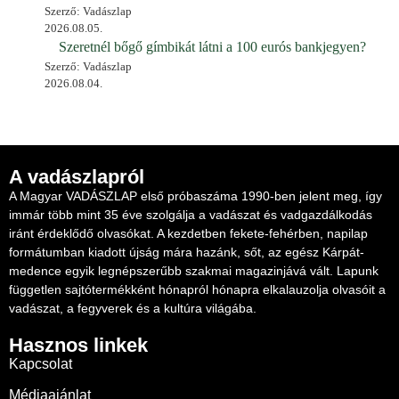
Szerző: Vadászlap
2026.08.05.
Szeretnél bőgő gímbikát látni a 100 eurós bankjegyen?
Szerző: Vadászlap
2026.08.04.
A vadászlapról
A Magyar VADÁSZLAP első próbaszáma 1990-ben jelent meg, így
immár több mint 35 éve szolgálja a vadászat és vadgazdálkodás
iránt érdeklődő olvasókat. A kezdetben fekete-fehérben, napilap
formátumban kiadott újság mára hazánk, sőt, az egész Kárpát-
medence egyik legnépszerűbb szakmai magazinjává vált. Lapunk
független sajtótermékként hónapról hónapra elkalauzolja olvasóit a
vadászat, a fegyverek és a kultúra világába.
Hasznos linkek
Kapcsolat
Médiaajánlat