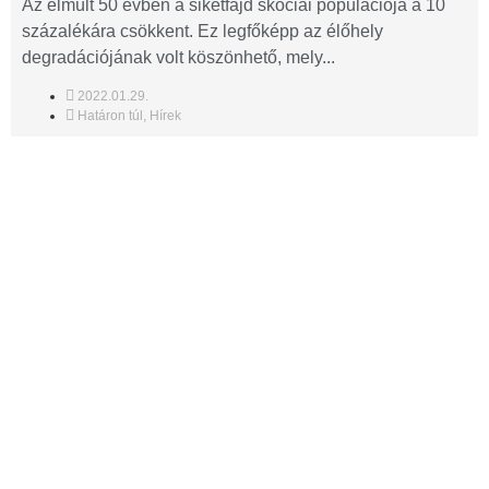
Az elmúlt 50 évben a siketfajd skóciai populációja a 10
százalékára csökkent. Ez legfőképp az élőhely
degradációjának volt köszönhető, mely...
2022.01.29.
Határon túl
,
Hírek