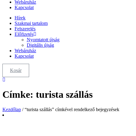
Webáruház
Kapcsolat
Hírek
Szakmai tartalom
Felszerelés
Előfizetés
Nyomtatott újság
Digitális újság
Webáruház
Kapcsolat
Kosár
Címke: turista szállás
Kezdőlap
/ “turista szállás” címkével rendelkező bejegyzések