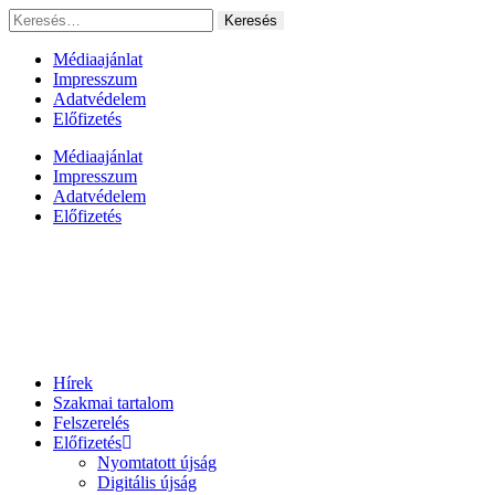
Ugrás
Keresés:
a
tartalomhoz
Médiaajánlat
Impresszum
Adatvédelem
Előfizetés
Médiaajánlat
Impresszum
Adatvédelem
Előfizetés
Hírek
Szakmai tartalom
Felszerelés
Előfizetés
Nyomtatott újság
Digitális újság