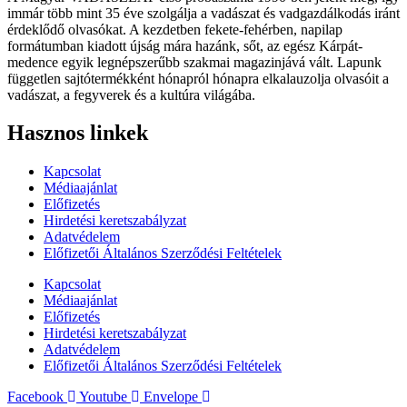
immár több mint 35 éve szolgálja a vadászat és vadgazdálkodás iránt
érdeklődő olvasókat. A kezdetben fekete-fehérben, napilap
formátumban kiadott újság mára hazánk, sőt, az egész Kárpát-
medence egyik legnépszerűbb szakmai magazinjává vált. Lapunk
független sajtótermékként hónapról hónapra elkalauzolja olvasóit a
vadászat, a fegyverek és a kultúra világába.
Hasznos linkek
Kapcsolat
Médiaajánlat
Előfizetés
Hirdetési keretszabályzat
Adatvédelem
Előfizetői Általános Szerződési Feltételek
Kapcsolat
Médiaajánlat
Előfizetés
Hirdetési keretszabályzat
Adatvédelem
Előfizetői Általános Szerződési Feltételek
Facebook
Youtube
Envelope