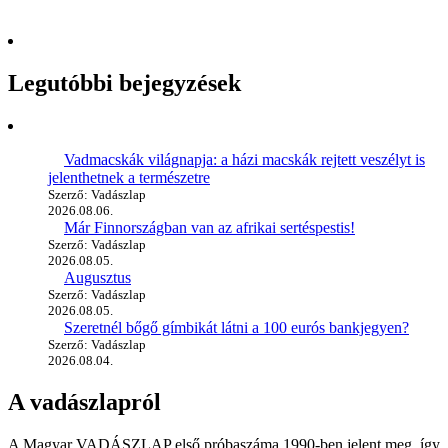
Legutóbbi bejegyzések
Vadmacskák világnapja: a házi macskák rejtett veszélyt is
jelenthetnek a természetre
Szerző: Vadászlap
2026.08.06.
Már Finnországban van az afrikai sertéspestis!
Szerző: Vadászlap
2026.08.05.
Augusztus
Szerző: Vadászlap
2026.08.05.
Szeretnél bőgő gímbikát látni a 100 eurós bankjegyen?
Szerző: Vadászlap
2026.08.04.
A vadászlapról
A Magyar VADÁSZLAP első próbaszáma 1990-ben jelent meg, így