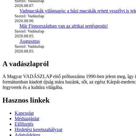
Szerző: Vadászlap
2026.08.07.
Vadmacskák világnapja: a házi macskák rejtett veszélyt is jel
Szerző: Vadászlap
2026.08.06.
Már Finnországban van az afrikai sertéspestis!
Szerző: Vadászlap
2026.08.05.
Augusztus
Szerző: Vadászlap
2026.08.05.
A vadászlapról
A Magyar VADÁSZLAP első próbaszáma 1990-ben jelent meg, így immár
formátumban kiadott újság mára hazánk, sőt, az egész Kárpát-medence
fegyverek és a kultúra világába.
Hasznos linkek
Kapcsolat
Médiaajánlat
Előfizetés
Hirdetési keretszabályzat
Adatvédelem