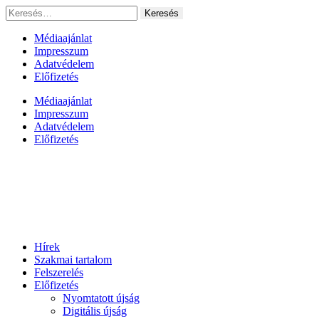
Ugrás
Keresés:
a
tartalomhoz
Médiaajánlat
Impresszum
Adatvédelem
Előfizetés
Médiaajánlat
Impresszum
Adatvédelem
Előfizetés
Hírek
Szakmai tartalom
Felszerelés
Előfizetés
Nyomtatott újság
Digitális újság