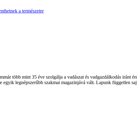
enthetnek a természetre
 több mint 35 éve szolgálja a vadászat és vadgazdálkodás iránt érde
 egyik legnépszerűbb szakmai magazinjává vált. Lapunk független sajt