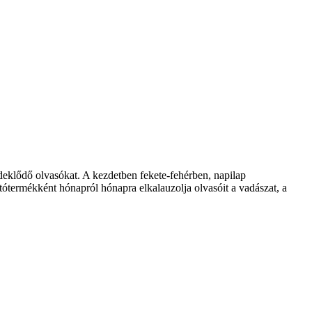
klődő olvasókat. A kezdetben fekete-fehérben, napilap
ótermékként hónapról hónapra elkalauzolja olvasóit a vadászat, a