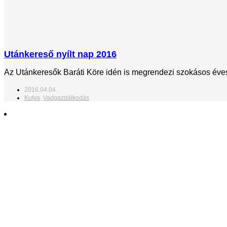
Utánkereső nyílt nap 2016
Az Utánkeresők Baráti Köre idén is megrendezi szokásos éves
2016.04.04.
Kutya
,
Vadgazdálkodás