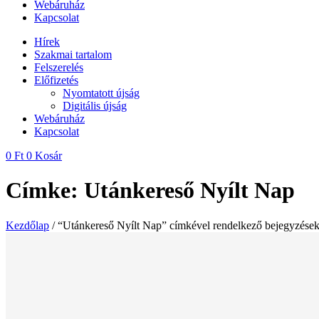
Webáruház
Kapcsolat
Hírek
Szakmai tartalom
Felszerelés
Előfizetés
Nyomtatott újság
Digitális újság
Webáruház
Kapcsolat
0
Ft
0
Kosár
Címke: Utánkereső Nyílt Nap
Kezdőlap
/ “Utánkereső Nyílt Nap” címkével rendelkező bejegyzése