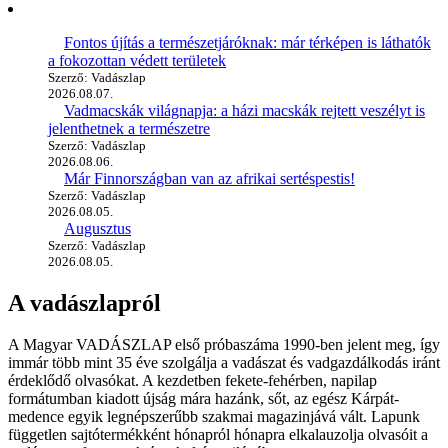
Fontos újítás a természetjáróknak: már térképen is láthatók
a fokozottan védett területek
Szerző: Vadászlap
2026.08.07.
Vadmacskák világnapja: a házi macskák rejtett veszélyt is
jelenthetnek a természetre
Szerző: Vadászlap
2026.08.06.
Már Finnországban van az afrikai sertéspestis!
Szerző: Vadászlap
2026.08.05.
Augusztus
Szerző: Vadászlap
2026.08.05.
A vadászlapról
A Magyar VADÁSZLAP első próbaszáma 1990-ben jelent meg, így
immár több mint 35 éve szolgálja a vadászat és vadgazdálkodás iránt
érdeklődő olvasókat. A kezdetben fekete-fehérben, napilap
formátumban kiadott újság mára hazánk, sőt, az egész Kárpát-
medence egyik legnépszerűbb szakmai magazinjává vált. Lapunk
független sajtótermékként hónapról hónapra elkalauzolja olvasóit a