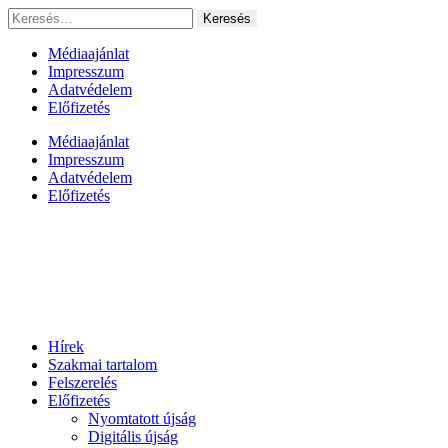
Ugrás
Keresés:
a
tartalomhoz
Médiaajánlat
Impresszum
Adatvédelem
Előfizetés
Médiaajánlat
Impresszum
Adatvédelem
Előfizetés
Hírek
Szakmai tartalom
Felszerelés
Előfizetés
Nyomtatott újság
Digitális újság