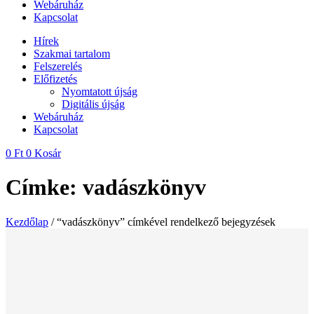
Webáruház
Kapcsolat
Hírek
Szakmai tartalom
Felszerelés
Előfizetés
Nyomtatott újság
Digitális újság
Webáruház
Kapcsolat
0
Ft
0
Kosár
Címke: vadászkönyv
Kezdőlap
/ “vadászkönyv” címkével rendelkező bejegyzések