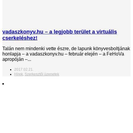
vadaszkonyv.hu – a legjobb terület a virtuális
cserkeléshez!
Talán nem mindenki vette észre, de lapunk könyvesboltjának
honlapja – a vadaszkonyv.hu – február elején – a FeHoVa
apropóján –...
2017.02.21.
Hírek
,
Szerkesztői üzenetek