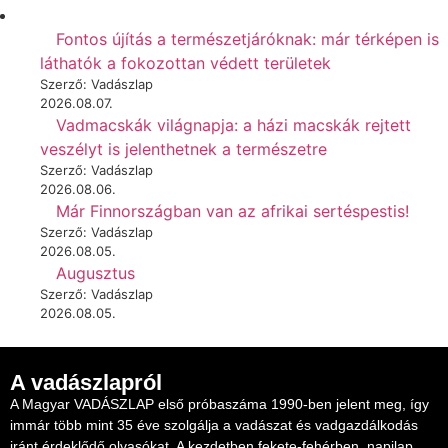
Fontos újítás a természetjáróknak: már térképen is
láthatók a fokozottan védett területek
Szerző: Vadászlap
2026.08.07.
Vadmacskák világnapja: a házi macskák rejtett
veszélyt is jelenthetnek a természetre
Szerző: Vadászlap
2026.08.06.
Már Finnországban van az afrikai sertéspestis!
Szerző: Vadászlap
2026.08.05.
Augusztus
Szerző: Vadászlap
2026.08.05.
A vadászlapról
A Magyar VADÁSZLAP első próbaszáma 1990-ben jelent meg, így
immár több mint 35 éve szolgálja a vadászat és vadgazdálkodás
iránt érdeklődő olvasókat. A kezdetben fekete-fehérben, napilap