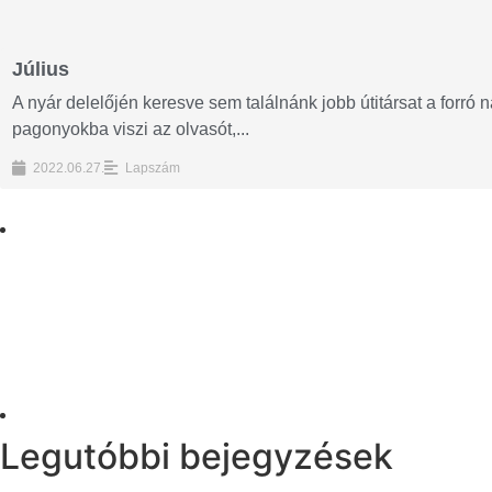
Július
A nyár delelőjén keresve sem találnánk jobb útitársat a forró
pagonyokba viszi az olvasót,...
2022.06.27.
Lapszám
Legutóbbi bejegyzések