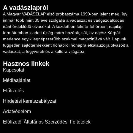
A vadászlapról
A Magyar VADÁSZLAP első próbaszáma 1990-ben jelent meg, így
immár több mint 35 éve szolgálja a vadászat és vadgazdálkodás
iránt érdeklődő olvasókat. A kezdetben fekete-fehérben, napilap
formátumban kiadott újság mára hazánk, sőt, az egész Kárpát-
medence egyik legnépszerűbb szakmai magazinjává vált. Lapunk
független sajtótermékként hónapról hónapra elkalauzolja olvasóit a
vadászat, a fegyverek és a kultúra világába.
Hasznos linkek
Kapcsolat
Médiaajánlat
Előfizetés
Hirdetési keretszabályzat
Adatvédelem
Előfizetői Általános Szerződési Feltételek