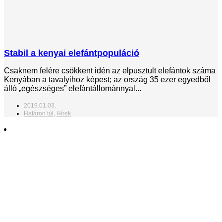
Stabil a kenyai elefántpopuláció
Csaknem felére csökkent idén az elpusztult elefántok száma
Kenyában a tavalyihoz képest; az ország 35 ezer egyedből
álló „egészséges” elefántállománnyal...
2019.01.03.
Határon túl
,
Hírek