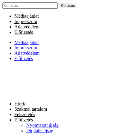
Ugrás
Keresés:
a
tartalomhoz
Médiaajánlat
Impresszum
Adatvédelem
Előfizetés
Médiaajánlat
Impresszum
Adatvédelem
Előfizetés
Hírek
Szakmai tartalom
Felszerelés
Előfizetés
Nyomtatott újság
Digitális újság