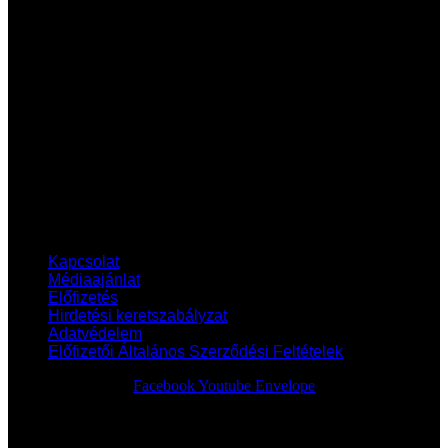
Hasznos linkek
Kapcsolat
Médiaajánlat
Előfizetés
Hirdetési keretszabályzat
Adatvédelem
Előfizetői Általános Szerződési Feltételek
Kapcsolat
Médiaajánlat
Előfizetés
Hirdetési keretszabályzat
Adatvédelem
Előfizetői Általános Szerződési Feltételek
Facebook
Youtube
Envelope