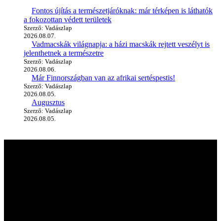
Fontos újítás a természetjáróknak: már térképen is láthatók
a fokozottan védett területek
Szerző: Vadászlap
2026.08.07.
Vadmacskák világnapja: a házi macskák rejtett veszélyt is
jelenthetnek a természetre
Szerző: Vadászlap
2026.08.06.
Már Finnországban van az afrikai sertéspestis!
Szerző: Vadászlap
2026.08.05.
Augusztus
Szerző: Vadászlap
2026.08.05.
A vadászlapról
A Magyar VADÁSZLAP első próbaszáma 1990-ben jelent meg, így
immár több mint 35 éve szolgálja a vadászat és vadgazdálkodás
iránt érdeklődő olvasókat. A kezdetben fekete-fehérben, napilap
formátumban kiadott újság mára hazánk, sőt, az egész Kárpát-
medence egyik legnépszerűbb szakmai magazinjává vált. Lapunk
független sajtótermékként hónapról hónapra elkalauzolja olvasóit a
vadászat, a fegyverek és a kultúra világába.