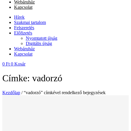
Webáruház
Kapcsolat
Hírek
Szakmai tartalom
Felszerelés
Előfizetés
Nyomtatott újság
Digitális újság
Webáruház
Kapcsolat
0
Ft
0
Kosár
Címke: vadorzó
Kezdőlap
/ “vadorzó” címkével rendelkező bejegyzések