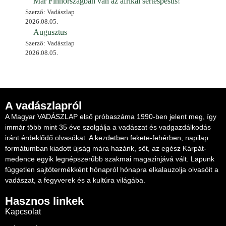
Már Finnországban van az afrikai sertéspestis!
Szerző: Vadászlap
2026.08.05.
Augusztus
Szerző: Vadászlap
2026.08.05.
A vadászlapról
A Magyar VADÁSZLAP első próbaszáma 1990-ben jelent meg, így
immár több mint 35 éve szolgálja a vadászat és vadgazdálkodás
iránt érdeklődő olvasókat. A kezdetben fekete-fehérben, napilap
formátumban kiadott újság mára hazánk, sőt, az egész Kárpát-
medence egyik legnépszerűbb szakmai magazinjává vált. Lapunk
független sajtótermékként hónapról hónapra elkalauzolja olvasóit a
vadászat, a fegyverek és a kultúra világába.
Hasznos linkek
Kapcsolat