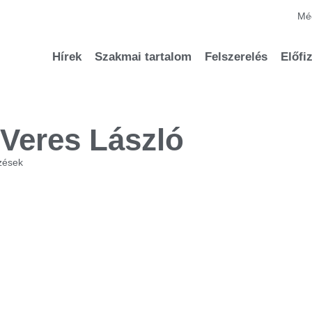
Méd
Hírek
Szakmai tartalom
Felszerelés
Előfi
Veres László
zések