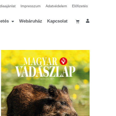
iaajánlat
Impresszum
Adatvédelem
Előfizetés
zetés
Webáruház
Kapcsolat