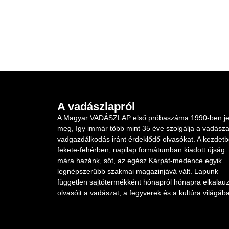
A vadászlapról
A Magyar VADÁSZLAP első próbaszáma 1990-ben je
meg, így immár több mint 35 éve szolgálja a vadásza
vadgazdálkodás iránt érdeklődő olvasókat. A kezdet
fekete-fehérben, napilap formátumban kiadott újság
mára hazánk, sőt, az egész Kárpát-medence egyik
legnépszerűbb szakmai magazinjává vált. Lapunk
független sajtótermékként hónapról hónapra elkalauz
olvasóit a vadászat, a fegyverek és a kultúra világába