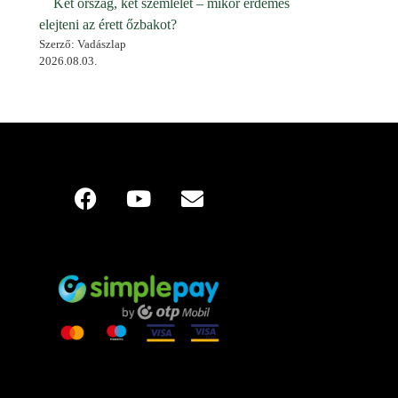
Két ország, két szemlélet – mikor érdemes
elejteni az érett őzbakot?
Szerző: Vadászlap
2026.08.03.