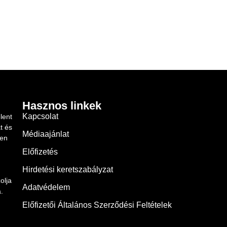
Hasznos linkek
Kapcsolat
lent
t és
Médiaajánlat
ben
Előfizetés
Hirdetési keretszabályzat
olja
Adatvédelem
.
Előfizetői Általános Szerződési Feltételek