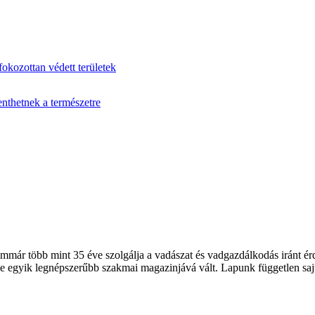
fokozottan védett területek
enthetnek a természetre
 több mint 35 éve szolgálja a vadászat és vadgazdálkodás iránt érde
 egyik legnépszerűbb szakmai magazinjává vált. Lapunk független sajt