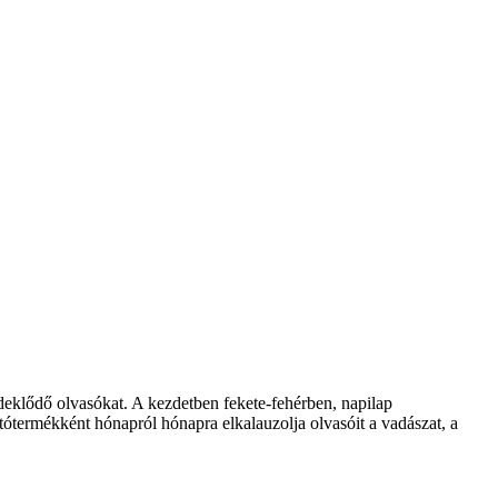
klődő olvasókat. A kezdetben fekete-fehérben, napilap
ótermékként hónapról hónapra elkalauzolja olvasóit a vadászat, a