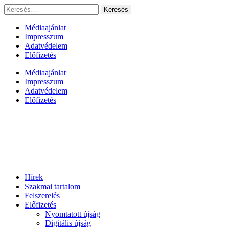
Ugrás
Keresés:
a
tartalomhoz
Médiaajánlat
Impresszum
Adatvédelem
Előfizetés
Médiaajánlat
Impresszum
Adatvédelem
Előfizetés
Hírek
Szakmai tartalom
Felszerelés
Előfizetés
Nyomtatott újság
Digitális újság