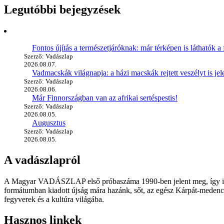
Legutóbbi bejegyzések
Fontos újítás a természetjáróknak: már térképen is láthatók a 
Szerző: Vadászlap
2026.08.07.
Vadmacskák világnapja: a házi macskák rejtett veszélyt is jel
Szerző: Vadászlap
2026.08.06.
Már Finnországban van az afrikai sertéspestis!
Szerző: Vadászlap
2026.08.05.
Augusztus
Szerző: Vadászlap
2026.08.05.
A vadászlapról
A Magyar VADÁSZLAP első próbaszáma 1990-ben jelent meg, így immár
formátumban kiadott újság mára hazánk, sőt, az egész Kárpát-medence
fegyverek és a kultúra világába.
Hasznos linkek