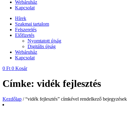
Webáruház
Kapcsolat
Hírek
Szakmai tartalom
Felszerelés
Előfizetés
Nyomtatott újság
Digitális újság
Webáruház
Kapcsolat
0
Ft
0
Kosár
Címke: vidék fejlesztés
Kezdőlap
/ “vidék fejlesztés” címkével rendelkező bejegyzések