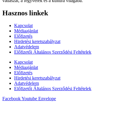
vadászat, a fegyverek és a kultúra világába.
Hasznos linkek
Kapcsolat
Médiaajánlat
Előfizetés
Hirdetési keretszabályzat
Adatvédelem
Előfizetői Általános Szerződési Feltételek
Kapcsolat
Médiaajánlat
Előfizetés
Hirdetési keretszabályzat
Adatvédelem
Előfizetői Általános Szerződési Feltételek
Facebook
Youtube
Envelope