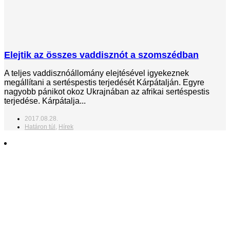
Elejtik az összes vaddisznót a szomszédban
A teljes vaddisznóállomány elejtésével igyekeznek
megállítani a sertéspestis terjedését Kárpátalján. Egyre
nagyobb pánikot okoz Ukrajnában az afrikai sertéspestis
terjedése. Kárpátalja...
2017.08.28.
Határon túl
,
Hírek