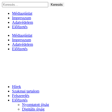
Ugrás
Keresés:
a
tartalomhoz
Médiaajánlat
Impresszum
Adatvédelem
Előfizetés
Médiaajánlat
Impresszum
Adatvédelem
Előfizetés
Hírek
Szakmai tartalom
Felszerelés
Előfizetés
Nyomtatott újság
Digitális újság