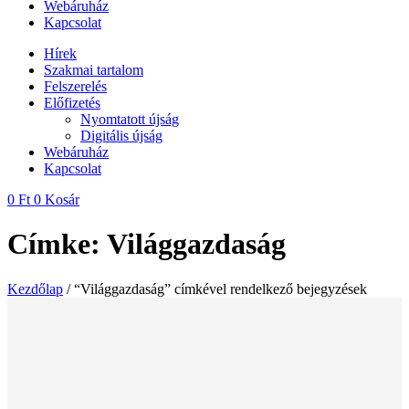
Webáruház
Kapcsolat
Hírek
Szakmai tartalom
Felszerelés
Előfizetés
Nyomtatott újság
Digitális újság
Webáruház
Kapcsolat
0
Ft
0
Kosár
Címke: Világgazdaság
Kezdőlap
/ “Világgazdaság” címkével rendelkező bejegyzések