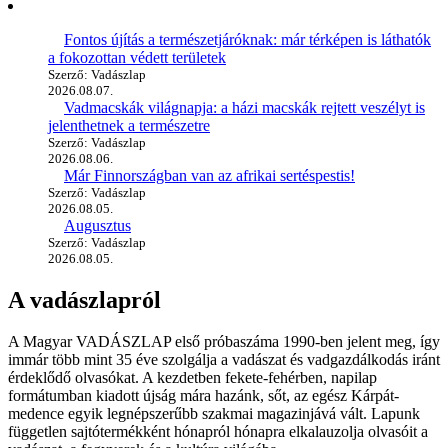
Fontos újítás a természetjáróknak: már térképen is láthatók
a fokozottan védett területek
Szerző: Vadászlap
2026.08.07.
Vadmacskák világnapja: a házi macskák rejtett veszélyt is
jelenthetnek a természetre
Szerző: Vadászlap
2026.08.06.
Már Finnországban van az afrikai sertéspestis!
Szerző: Vadászlap
2026.08.05.
Augusztus
Szerző: Vadászlap
2026.08.05.
A vadászlapról
A Magyar VADÁSZLAP első próbaszáma 1990-ben jelent meg, így
immár több mint 35 éve szolgálja a vadászat és vadgazdálkodás iránt
érdeklődő olvasókat. A kezdetben fekete-fehérben, napilap
formátumban kiadott újság mára hazánk, sőt, az egész Kárpát-
medence egyik legnépszerűbb szakmai magazinjává vált. Lapunk
független sajtótermékként hónapról hónapra elkalauzolja olvasóit a