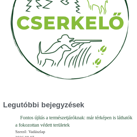
Legutóbbi bejegyzések
Fontos újítás a természetjáróknak: már térképen is láthatók
a fokozottan védett területek
Szerző: Vadászlap