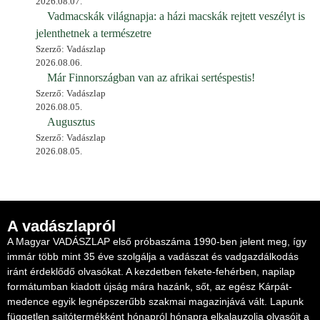
2026.08.07.
Vadmacskák világnapja: a házi macskák rejtett veszélyt is
jelenthetnek a természetre
Szerző: Vadászlap
2026.08.06.
Már Finnországban van az afrikai sertéspestis!
Szerző: Vadászlap
2026.08.05.
Augusztus
Szerző: Vadászlap
2026.08.05.
A vadászlapról
A Magyar VADÁSZLAP első próbaszáma 1990-ben jelent meg, így
immár több mint 35 éve szolgálja a vadászat és vadgazdálkodás
iránt érdeklődő olvasókat. A kezdetben fekete-fehérben, napilap
formátumban kiadott újság mára hazánk, sőt, az egész Kárpát-
medence egyik legnépszerűbb szakmai magazinjává vált. Lapunk
független sajtótermékként hónapról hónapra elkalauzolja olvasóit a