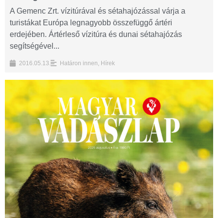
A Gemenc Zrt. vízitúrával és sétahajózással várja a
turistákat Európa legnagyobb összefüggő ártéri
erdejében. Ártérleső vízitúra és dunai sétahajózás
segítségével...
2016.05.13.
Határon innen
,
Hírek