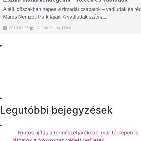
A téli időszakban népes vízimadár csapatok – vadludak és récé
Maros Nemzeti Park tájait. A vadludak száma...
2018.01.25.
Határon innen
,
Hírek
Legutóbbi bejegyzések
Fontos újítás a természetjáróknak: már térképen is
láthatók a fokozottan védett területek