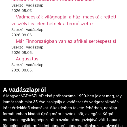
Szerző: Vadászlap
2026.08.07.
Vadmacskák világnapja: a házi macskák rejtett
veszélyt is jelenthetnek a természetre
Szerző: Vadászlap
2026.08.06.
Már Finnországban van az afrikai sertéspestis!
Szerző: Vadászlap
2026.08.05.
Augusztus
Szerző: Vadászlap
2026.08.05.
A vadászlapról
A Magyar VADÁSZLAP első próbaszáma 1990-ben jelent meg, így
immár több mint 35 éve szolgálja a vadászat és vadgazdálkodás
iránt érdeklődő olvasókat. A kezdetben fekete-fehérben, napilap
formátumban kiadott újság mára hazánk, sőt, az egész Kárpát-
medence egyik legnépszerűbb szakmai magazinjává vált. Lapunk
független sajtótermékként hónapról hónapra elkalauzolja olvasóit a