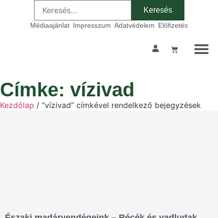
Médiaajánlat
Impresszum
Adatvédelem
Előfizetés
Címke: vízivad
Kezdőlap
/ “vízivad” címkével rendelkező bejegyzések
Északi madárvendégeink – Récék és vadludak